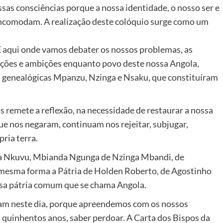
ssas consciências porque a nossa identidade, o nosso ser e
s incomodam. A realização deste colóquio surge como um
É aqui onde vamos debater os nossos problemas, as
vações e ambições enquanto povo deste nossa Angola,
ns genealógicas Mpanzu, Nzinga e Nsaku, que constituíram
 remete a reflexão, na necessidade de restaurar a nossa
ue nos negaram, continuam nos rejeitar, subjugar,
pria terra.
nga Nkuvu, Mbianda Ngunga de Nzinga Mbandi, de
esma forma a Pátria de Holden Roberto, de Agostinho
ssa pátria comum que se chama Angola.
ram neste dia, porque apreendemos com os nossos
á quinhentos anos, saber perdoar. A Carta dos Bispos da