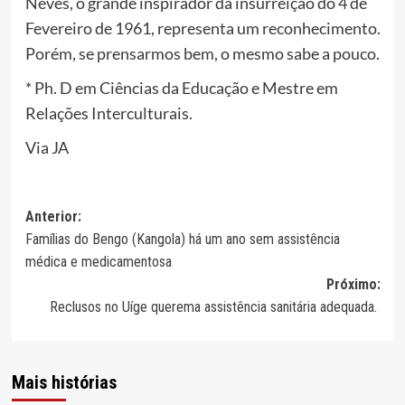
Neves, o grande inspirador da insurreição do 4 de
Fevereiro de 1961, representa um reconhecimento.
Porém, se prensarmos bem, o mesmo sabe a pouco.
* Ph. D em Ciências da Educação e Mestre em
Relações Interculturais.
Via JA
Navegação
Anterior:
Famílias do Bengo (Kangola) há um ano sem assistência
de
médica e medicamentosa
artigos
Próximo:
Reclusos no Uíge querema assistência sanitária adequada.
Mais histórias