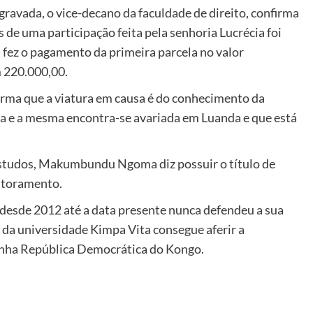
ravada, o vice-decano da faculdade de direito, confirma
s de uma participação feita pela senhoria Lucrécia foi
 fez o pagamento da primeira parcela no valor
 220.000,00.
rma que a viatura em causa é do conhecimento da
ta e a mesma encontra-se avariada em Luanda e que está
 estudos, Makumbundu Ngoma diz possuir o título de
utoramento.
esde 2012 até a data presente nunca defendeu a sua
da universidade Kimpa Vita consegue aferir a
zinha República Democrática do Kongo.