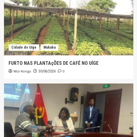
Cidade do Uíge
Mukaba
FURTO NAS PLANTAçÕES DE CAFÉ NO UÍGE
Wizi-Kongo
0
30/06/2026