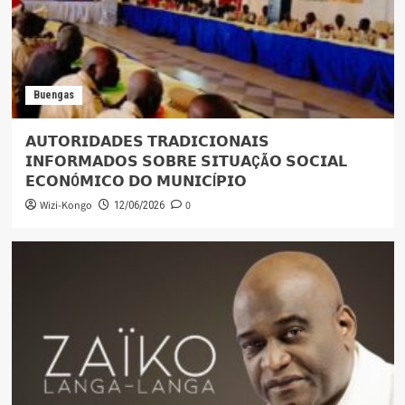
Buengas
𝗔𝗨𝗧𝗢𝗥𝗜𝗗𝗔𝗗𝗘𝗦 𝗧𝗥𝗔𝗗𝗜𝗖𝗜𝗢𝗡𝗔𝗜𝗦
𝗜𝗡𝗙𝗢𝗥𝗠𝗔𝗗𝗢𝗦 𝗦𝗢𝗕𝗥𝗘 𝗦𝗜𝗧𝗨𝗔ÇÃ𝗢 𝗦𝗢𝗖𝗜𝗔𝗟
𝗘𝗖𝗢𝗡Ó𝗠𝗜𝗖𝗢 𝗗𝗢 𝗠𝗨𝗡𝗜𝗖Í𝗣𝗜𝗢
Wizi-Kongo
0
12/06/2026