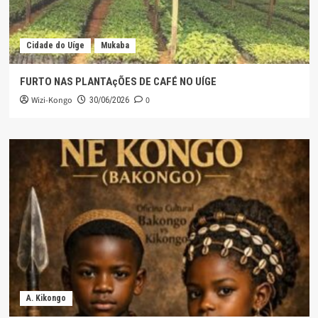
Cidade do Uíge
Mukaba
FURTO NAS PLANTAçÕES DE CAFÉ NO UÍGE
Wizi-Kongo
0
30/06/2026
A. Kikongo