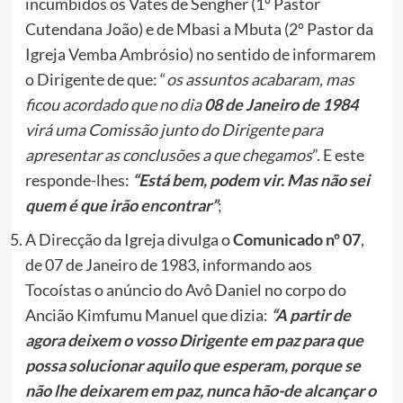
incumbidos os Vates de Sengher (1º Pastor
Cutendana João) e de Mbasi a Mbuta (2º Pastor da
Igreja Vemba Ambrósio) no sentido de informarem
o Dirigente de que: “
os assuntos acabaram, mas
ficou acordado que no dia
08 de Janeiro de 1984
virá uma Comissão junto do Dirigente para
apresentar as conclusões a que chegamos
”. E este
responde-lhes:
“Está bem, podem vir. Mas não sei
quem é que irão encontrar”
;
A Direcção da Igreja divulga o
Comunicado nº 07
,
de 07 de Janeiro de 1983, informando aos
Tocoístas o anúncio do Avô Daniel no corpo do
Ancião Kimfumu Manuel que dizia:
“A partir de
agora deixem o vosso Dirigente em paz para que
possa solucionar aquilo que esperam, porque se
não lhe deixarem em paz, nunca
hão-de
alcançar o