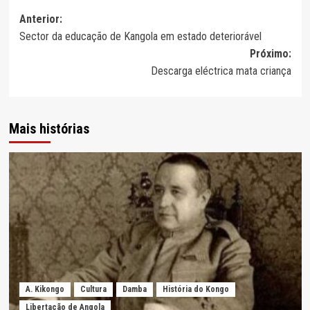
Navegação
Anterior:
Sector da educação de Kangola em estado deteriorável
de
Próximo:
artigos
Descarga eléctrica mata criança
Mais histórias
A. Kikongo
Cultura
Damba
História do Kongo
Libertação de Angola