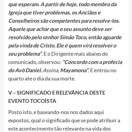
que esperam. A partir de hoje, to
do membro da
Igreja que tiver problemas, os Anciãos e
Conselheiros são competentes para resolve-los.
Aque
le que achar que o seu assunto deve ser
resolvido pelo senhor Simão Toco, então aguarde
pela vinda de Cristo. Ele é quem virá resolver o
seu problema”
.
E o Dirigente mais abaixo do
comunicado, observou:
“Concordo com a profecia
do Avô Daniel.
Assina,
Mayamona”
.
E entrou no
quarto ate o dia da sua morte.
V – SIGNIFICADO E RELEVÂNCIA DESTE
EVENTO TOCOÍSTA
Posto isto, e baseando-nos nos dados aqui
expostos, qual o significado que se pode atribuir a
este acontecimento tão relevante na vida dos