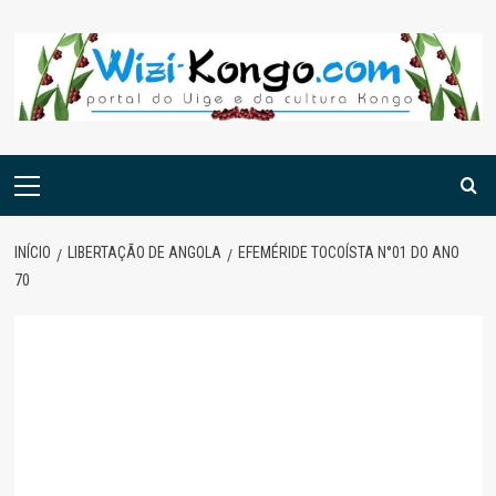
Skip
to
content
Menu
principal
INÍCIO
LIBERTAÇÃO DE ANGOLA
EFEMÉRIDE TOCOÍSTA N°01 DO ANO
70