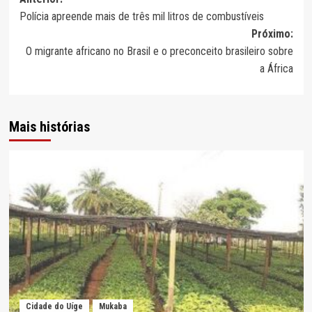
Navegação
Polícia apreende mais de três mil litros de combustíveis
de
Próximo:
artigos
O migrante africano no Brasil e o preconceito brasileiro sobre
a África
Mais histórias
Cidade do Uíge
Mukaba