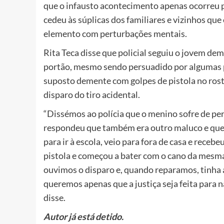
que o infausto acontecimento apenas ocorreu po
cedeu às súplicas dos familiares e vizinhos que 
elemento com perturbações mentais.
Rita Teca disse que policial seguiu o jovem de
portão, mesmo sendo persuadido por algumas p
suposto demente com golpes de pistola no rost
disparo do tiro acidental.
“
Dissémos ao polícia que o menino sofre de p
respondeu que também era outro maluco e que ti
para ir à escola, veio para fora de casa e receb
pistola e começou a bater com o cano da mesma 
ouvimos o disparo e, quando reparamos, tinha
queremos apenas que a justiça seja feita para 
disse.
Autor já está detido.