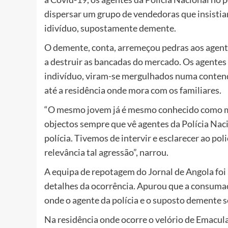
dispersar um grupo de vendedoras que insisti
idivíduo, supostamente demente.
O demente, conta, arremeçou pedras aos agent
a destruir as bancadas do mercado. Os agentes
indivíduo, viram-se mergulhados numa contenda
até a residência onde mora com os familiares.
“
O mesmo jovem já é mesmo conhecido como ma
objectos sempre que vê agentes da Polícia Na
polícia. Tivemos de intervir e esclarecer ao po
relevância tal agressão”, narrou.
A equipa de repotagem do Jornal de Angola foi 
detalhes da ocorrência. Apurou que a consuma
onde o agente da polícia e o suposto demente 
Na residência onde ocorre o velório de Emacula