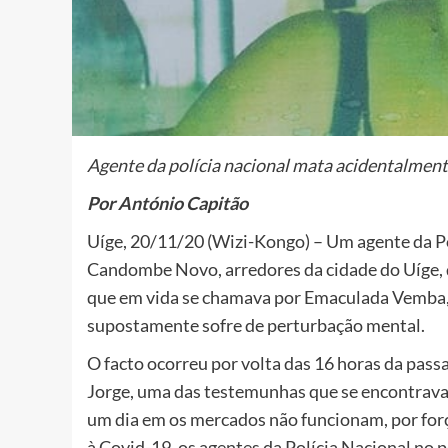
Agente da polícia nacional mata acidentalment
Por António Capitão
Uíge, 20/11/20 (Wizi-Kongo) – Um agente da Pol
Candombe Novo, arredores da cidade do Uíge, 
que em vida se chamava por Emaculada Vemba
supostamente sofre de perturbação mental.
O facto ocorreu por volta das 16 horas da pas
Jorge, uma das testemunhas que se encontrava n
um dia em os mercados não funcionam, por for
à Covid-19, os agentes da Polícia Nacional no 