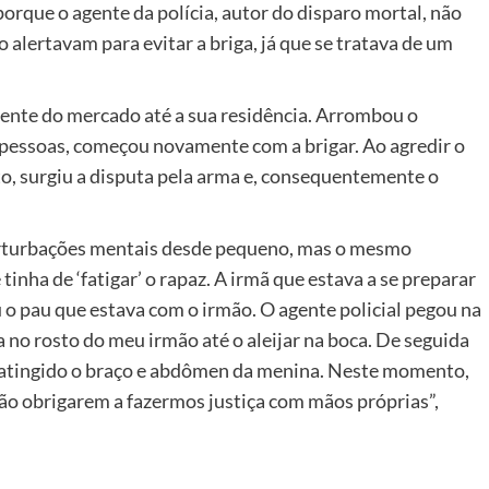
rque o agente da polícia, autor do disparo mortal, não
o alertavam para evitar a briga, já que se tratava de um
mente do mercado até a sua residência. Arrombou o
essoas, começou novamente com a brigar. Ao agredir o
o, surgiu a disputa pela arma e, consequentemente o
erturbações mentais desde pequeno, mas o mesmo
nha de ‘fatigar’ o rapaz. A irmã que estava a se preparar
eu o pau que estava com o irmão. O agente policial pegou na
no rosto do meu irmão até o aleijar na boca. De seguida
 atingido o braço e abdômen da menina. Neste momento,
não obrigarem a fazermos justiça com mãos próprias”,