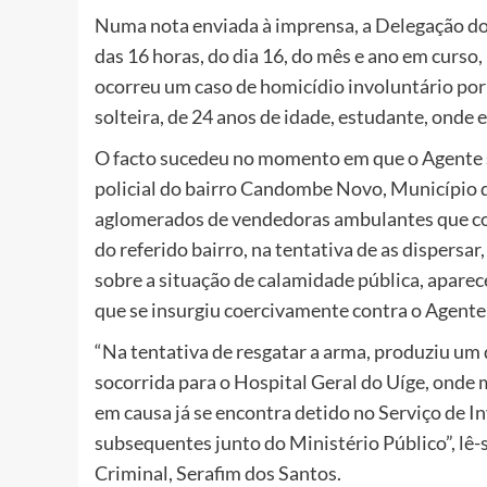
Numa nota enviada à imprensa, a Delegação do 
das 16 horas, do dia 16, do mês e ano em curs
ocorreu um caso de homicídio involuntário por
solteira, de 24 anos de idade, estudante, onde
O facto sucedeu no momento em que o Agente se
policial do bairro Candombe Novo, Município 
aglomerados de vendedoras ambulantes que co
do referido bairro, na tentativa de as dispersa
sobre a situação de calamidade pública, apar
que se insurgiu coercivamente contra o Agente
“
Na tentativa de resgatar a arma, produziu um 
socorrida para o Hospital Geral do Uíge, onde 
em causa já se encontra detido no Serviço de 
subsequentes junto do Ministério Público”, lê-
Criminal, Serafim dos Santos.