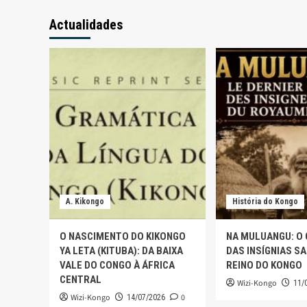
Actualidades
A. Kikongo
História do Kongo
O NASCIMENTO DO KIKONGO
NA MULUANGU: O
YA LETA (KITUBA): DA BAIXA
DAS INSÍGNIAS S
VALE DO CONGO À ÁFRICA
REINO DO KONGO
CENTRAL
Wizi-Kongo
11/
Wizi-Kongo
0
14/07/2026