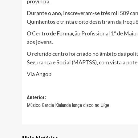
província.
Durante o ano, inscreveram-se três mil 509 ca
Quinhentos e trinta e oito desistiram da frequê
O Centro de Formação Profissional 1º de Maio
aos jovens.
O referido centro foi criado no âmbito das polí
Segurança e Social (MAPTSS), com vista a pote
Via Angop
Navegação
Anterior:
Músico Garcia Kialanda lança disco no Uíge
de
artigos