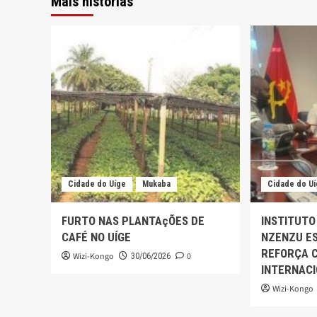
Mais histórias
Cidade do Uíge
Mukaba
Cidade do U
FURTO NAS PLANTAçÕES DE
INSTITUTO
CAFÉ NO UÍGE
NZENZU ES
REFORÇA 
Wizi-Kongo
0
30/06/2026
INTERNAC
Wizi-Kongo