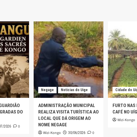
Negage
Noticias do Uige
Cidade do Uí
 GUARDIÃO
ADMINISTRAÇÃO MUNICIPAL
FURTO NAS
AGRADAS DO
REALIZA VISITA TURÍSTICA AO
CAFÉ NO UÍ
LOCAL QUE DÁ ORIGEM AO
Wizi-Kongo
NOME NEGAGE
0
07/2026
Wizi-Kongo
0
30/06/2026