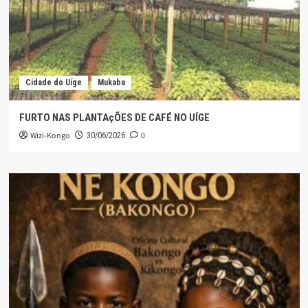
Cidade do Uíge
Mukaba
FURTO NAS PLANTAçÕES DE CAFÉ NO UÍGE
Wizi-Kongo
0
30/06/2026