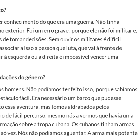
to?
 ter conhecimento do que era uma guerra. Não tinha
exterior. Foi um erro grave, porque ele não foi militar e,
s de tomar decisões. Sem ouvir os militares é difícil
associar a isso a pessoa que luta, que vai à frente de
r à esquerda ou à direita é impossível vencer uma
rdações do género?
tos homens. Não podíamos ter feito isso, porque sabíamos
stáculo fácil. Era necessário um barco que pudesse
o essa aventura, mas fomos aldrabados pelos
no de fácil percurso, mesmo nós a vermos que havia uma
ormação sobre a tropa cubana. Os cubanos tinham armas
só vez. Nós não podíamos aguentar. A arma mais potente