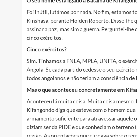
O seu nome está ligado à Batalha de Kifang
Foi inútil, lutámos por nada. No fim, estamos to
Kinshasa, perante Holden Roberto. Disse-lhe 
assinar a paz, mas sim a guerra. Perguntei-lh
cinco exércitos.
Cinco exércitos?
Sim. Tinhamos a FNLA, MPLA, UNITA, o exércit
Angola. Se cada partido cedesse o seu exército
todos angolanos e não teriam a consciência de l
Mas o que aconteceu concretamente em Kif
Aconteceu lá muita coisa. Muita coisa mesmo. 
Kifangondo diga que esteve com o homem que a
armamento suficiente para atravessar aquele 
diziam ser da PIDE e que conheciam o terreno (
região. As orientações que ele dava sobre o te