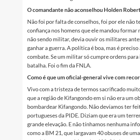
O comandante não aconselhou Holden Rober
Não foi por falta de conselhos, foi por ele não
confiança nos homens que ele mandou formar no 
não sendo militar, devia ouvir os militares ante
ganhar a guerra. A política é boa, mas é preciso 
combate. Se um militar só cumpre ordens para i
batalha. Foi o fim da FNLA.
Como é que um oficial-general vive com reco
Vivo com a tristeza de termos sacrificado mui
que a região de Kifangondo em si não era um ob
bombardear Kifangondo. Não devíamos ter feit
portugueses da PIDE. Diziam que era um terre
grande elevação. E não tínhamos nenhuma inf
como a BM 21, que largavam 40 obuses de uma 