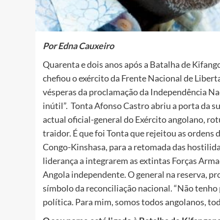
Por Edna Cauxeiro
Quarenta e dois anos após a Batalha de Kifan
chefiou o exército da Frente Nacional de Libe
vésperas da proclamação da Independência Naci
inútil”. Tonta Afonso Castro abriu a porta da 
actual oficial-general do Exército angolano, r
traidor. É que foi Tonta que rejeitou as ordens
Congo-Kinshasa, para a retomada das hostilida
liderança a integrarem as extintas Forças Arma
Angola independente. O general na reserva, p
símbolo da reconciliação nacional. “Não tenh
política. Para mim, somos todos angolanos, tod