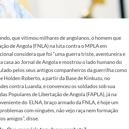
gondo, que vitimou milhares de angolanos, o homem que
rtação de Angola (FNLA) na luta contra o MPLA em
onal considera que foi “uma guerra triste, aventureira e
sua casa ao Jornal de Angola e mostrou o lado humano do
otulado pelos seus antigos companheiros da guerrilha como
 de Holden Roberto, a partir da Base de Kinkuzu, no
des contra Luanda, e convenceu os soldados sob sua
das Populares de Libertação de Angola (FAPLA), já na
roveniente do ELNA, braço armado da FNLA, é hoje um
o problemas com ninguém, não vejo raça nem formação
os amigos”, disse.