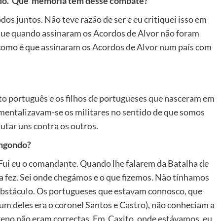
ondo. Que memória tem desse combate?
dos juntos. Não teve razão de ser e eu critiquei isso em
que quando assinaram os Acordos de Alvor não foram
e como é que assinaram os Acordos de Alvor num país com
o português e os filhos de portugueses que nasceram em
 mentalizavam-se os militares no sentido de que somos
utar uns contra os outros.
angondo?
Fui eu o comandante. Quando lhe falarem da Batalha de
 fez. Sei onde chegámos e o que fizemos. Não tínhamos
obstáculo. Os portugueses que estavam connosco, que
um deles era o coronel Santos e Castro), não conheciam a
rreno não eram correctas. Em Caxito, onde estávamos, eu