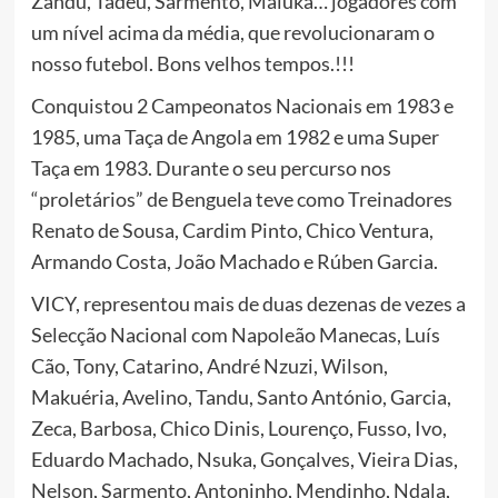
Zandú, Tadeu, Sarmento, Maluka… jogadores com
um nível acima da média, que revolucionaram o
nosso futebol. Bons velhos tempos.!!!
Conquistou 2 Campeonatos Nacionais em 1983 e
1985, uma Taça de Angola em 1982 e uma Super
Taça em 1983. Durante o seu percurso nos
“proletários” de Benguela teve como Treinadores
Renato de Sousa, Cardim Pinto, Chico Ventura,
Armando Costa, João Machado e Rúben Garcia.
VICY, representou mais de duas dezenas de vezes a
Selecção Nacional com Napoleão Manecas, Luís
Cão, Tony, Catarino, André Nzuzi, Wilson,
Makuéria, Avelino, Tandu, Santo António, Garcia,
Zeca, Barbosa, Chico Dinis, Lourenço, Fusso, Ivo,
Eduardo Machado, Nsuka, Gonçalves, Vieira Dias,
Nelson, Sarmento, Antoninho, Mendinho, Ndala,