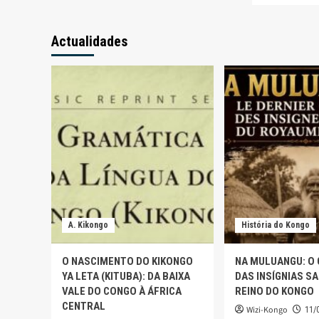
Actualidades
A. Kikongo
História do Kongo
O NASCIMENTO DO KIKONGO
NA MULUANGU: O
YA LETA (KITUBA): DA BAIXA
DAS INSÍGNIAS S
VALE DO CONGO À ÁFRICA
REINO DO KONGO
CENTRAL
Wizi-Kongo
11/