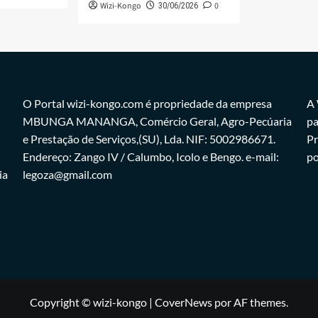
Wizi-Kongo
0
30/06/2026
O Portal wizi-kongo.com é propriedade da empresa
A 
MBUNGA MANANGA, Comércio Geral, Agro-Pecúaria
pa
e Prestação de Serviços,(SU), Lda. NIF: 5002986671.
Pr
Endereço: Zango IV / Calumbo, Icolo e Bengo. e-mail:
po
ia
legoza@gmail.com
Copyright © wizi-kongo
|
CoverNews
por AF themes.