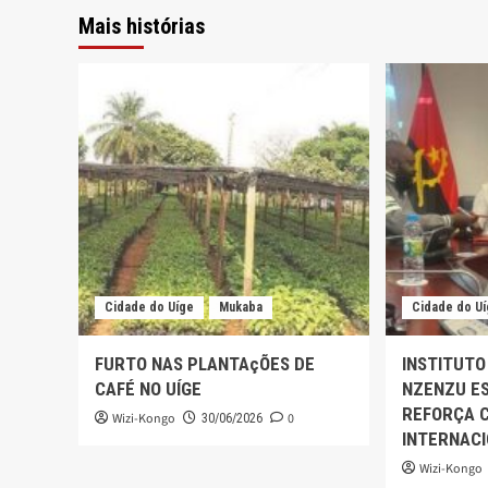
Mais histórias
Cidade do Uíge
Mukaba
Cidade do U
FURTO NAS PLANTAçÕES DE
INSTITUTO
CAFÉ NO UÍGE
NZENZU ES
REFORÇA 
Wizi-Kongo
0
30/06/2026
INTERNAC
Wizi-Kongo