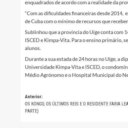
enquadrados de acordo com a realidade da prov
“Com as dificuldades financeiras desde 2014, e
de Cuba com o mínimo de recursos que recebem
Sublinhou que a província do Uíge conta com 14
ISCED e Kimpa-Vita. Para o ensino primário, s
alunos.
Durante a sua estada de 24 horas no Uíge, a dip
Universidade Kimpa-Vita e ISCED, o condomíni
Médio Agrónomo e o Hospital Municipal do N
Navegação
Anterior:
OS KONGO, OS ÚLTIMOS REIS E O RESIDENTE FARIA LEA
de
PARTE)
artigos