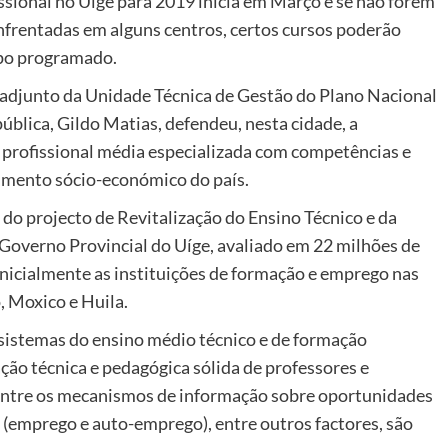
issional no Uíge para 2019 inicia em Março e se não forem
frentadas em alguns centros, certos cursos poderão
mpo programado.
-adjunto da Unidade Técnica de Gestão do Plano Nacional
blica, Gildo Matias, defendeu, nesta cidade, a
 profissional média especializada com competências e
mento sócio-económico do país.
do projecto de Revitalização do Ensino Técnico e da
Governo Provincial do Uíge, avaliado em 22 milhões de
 inicialmente as instituições de formação e emprego nas
 Moxico e Huila.
s sistemas do ensino médio técnico e de formação
ação técnica e pedagógica sólida de professores e
ão entre os mecanismos de informação sobre oportunidades
a (emprego e auto-emprego), entre outros factores, são