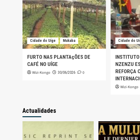
Cidade do Uíge
Mukaba
Cidade do U
FURTO NAS PLANTAçÕES DE
INSTITUTO
CAFÉ NO UÍGE
NZENZU ES
REFORÇA 
Wizi-Kongo
0
30/06/2026
INTERNAC
Wizi-Kongo
Actualidades