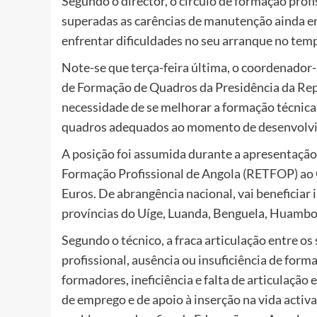
Segundo o director, o círculo de formação prof
superadas as carências de manutenção ainda en
enfrentar dificuldades no seu arranque no te
Note-se que terça-feira última, o coordenador
de Formação de Quadros da Presidência da Repú
necessidade de se melhorar a formação técnica
quadros adequados ao momento de desenvolvi
A posição foi assumida durante a apresentação 
Formação Profissional de Angola (RETFOP) ao 
Euros. De abrangência nacional, vai beneficiar
províncias do Uíge, Luanda, Benguela, Huambo,
Segundo o técnico, a fraca articulação entre o
profissional, ausência ou insuficiência de form
formadores, ineficiência e falta de articulaç
de emprego e de apoio à inserção na vida activ