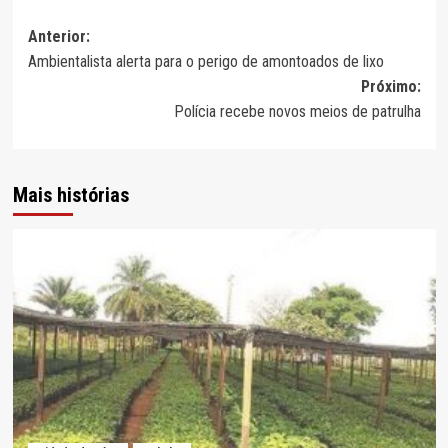
Navegação
Anterior:
Ambientalista alerta para o perigo de amontoados de lixo
de
Próximo:
artigos
Polícia recebe novos meios de patrulha
Mais histórias