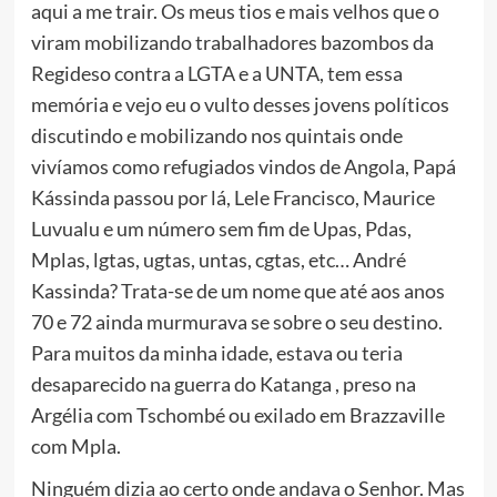
aqui a me trair. Os meus tios e mais velhos que o
viram mobilizando trabalhadores bazombos da
Regideso contra a LGTA e a UNTA, tem essa
memória e vejo eu o vulto desses jovens políticos
discutindo e mobilizando nos quintais onde
vivíamos como refugiados vindos de Angola, Papá
Kássinda passou por lá, Lele Francisco, Maurice
Luvualu e um número sem fim de Upas, Pdas,
Mplas, lgtas, ugtas, untas, cgtas, etc… André
Kassinda? Trata-se de um nome que até aos anos
70 e 72 ainda murmurava se sobre o seu destino.
Para muitos da minha idade, estava ou teria
desaparecido na guerra do Katanga , preso na
Argélia com Tschombé ou exilado em Brazzaville
com Mpla.
Ninguém dizia ao certo onde andava o Senhor. Mas