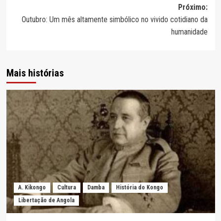
de
Próximo:
artigos
Outubro: Um mês altamente simbólico no vivido cotidiano da
humanidade
Mais histórias
A. Kikongo
Cultura
Damba
História do Kongo
Libertação de Angola