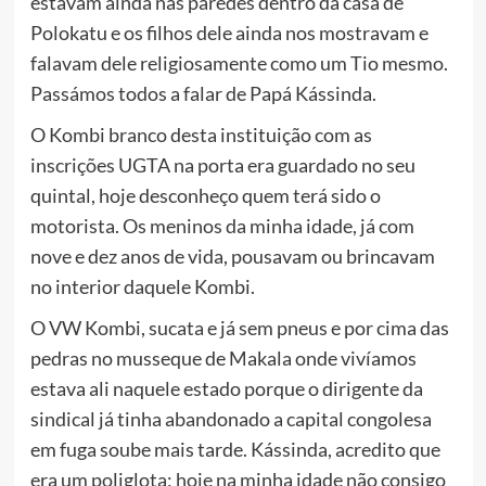
estavam ainda nas paredes dentro da casa de
Polokatu e os filhos dele ainda nos mostravam e
falavam dele religiosamente como um Tio mesmo.
Passámos todos a falar de Papá Kássinda.
O Kombi branco desta instituição com as
inscrições UGTA na porta era guardado no seu
quintal, hoje desconheço quem terá sido o
motorista. Os meninos da minha idade, já com
nove e dez anos de vida, pousavam ou brincavam
no interior daquele Kombi.
O VW Kombi, sucata e já sem pneus e por cima das
pedras no musseque de Makala onde vivíamos
estava ali naquele estado porque o dirigente da
sindical já tinha abandonado a capital congolesa
em fuga soube mais tarde. Kássinda, acredito que
era um poliglota; hoje na minha idade não consigo