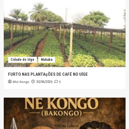
Cidade do Uíge
Mukaba
FURTO NAS PLANTAçÕES DE CAFÉ NO UÍGE
Wizi-Kongo
0
30/06/2026