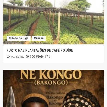
Cidade do Uíge
Mukaba
FURTO NAS PLANTAçÕES DE CAFÉ NO UÍGE
Wizi-Kongo
0
30/06/2026