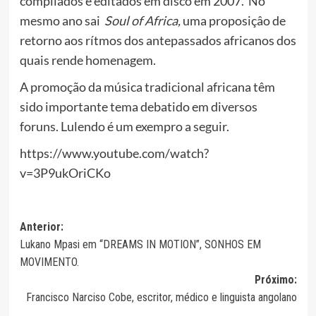
compilados e editados em disco em 2007. No
mesmo ano sai
Soul of Africa,
uma proposiçâo de
retorno aos rítmos dos antepassados africanos dos
quais rende homenagem.
A promoção da música tradicional africana têm
sido importante tema debatido em diversos
foruns. Lulendo é um exempro a seguir.
https://www.youtube.com/watch?
v=3P9ukOriCKo
Navegação
Anterior:
Lukano Mpasi em “DREAMS IN MOTION”, SONHOS EM
de
MOVIMENTO.
artigos
Próximo:
Francisco Narciso Cobe, escritor, médico e linguista angolano