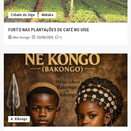
Cidade do Uíge
Mukaba
FURTO NAS PLANTAçÕES DE CAFÉ NO UÍGE
Wizi-Kongo
0
30/06/2026
A. Kikongo