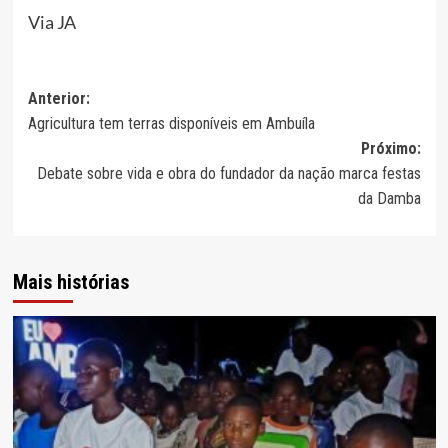
Via JA
Navegação
Anterior:
Agricultura tem terras disponíveis em Ambuíla
de
Próximo:
artigos
Debate sobre vida e obra do fundador da nação marca festas
da Damba
Mais histórias