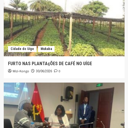
Cidade do Uíge
Mukaba
FURTO NAS PLANTAçÕES DE CAFÉ NO UÍGE
Wizi-Kongo
0
30/06/2026