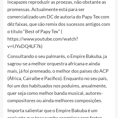
incapazes reproduzir as proezas, não obstante as
promessas. Actualmente está para ser
comercializado um DC de autoria do Papy Tex com
dêz faixas, que sâo remix dos sucessos antigos com
o título “Best of Papy Tex” (
https://www.youtube.com/watch?
v=IJYxDQ4LF7k)
Consultando o seu palmarés, o Empire Bakuba, ja
sagrou-se a melhor orquestra africana e ainda
mais, já foi premeado, o melhor dos paises do ACP
(África, Cairaíbe e Pacifico). Enquanto no seu país,
foi um dos habituados nos poduims, anualmente,
quer seja como melhor banda musical, autores-
compositores ou ainda melhores composições.
Importa salientar que o Empire Bakuba é um
conjunto que toca rumba congolesa com fortes