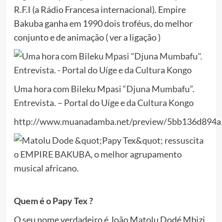
R.F.I (a Rádio Francesa internacional). Empire
Bakuba ganha em 1990 dois troféus, do melhor
conjunto e de animação ( ver a ligação )
Uma hora com Bileku Mpasi “Djuna Mumbafu”.
Entrevista. – Portal do Uíge e da Cultura Kongo
http://www.muanadamba.net/preview/5bb136d894a
Quem é o Papy Tex ?
O seu nome verdadeiro é João Matolu Dodé Mbizi,