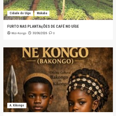
Cidade do Uíge
Mukaba
FURTO NAS PLANTAçÕES DE CAFÉ NO UÍGE
Wizi-Kongo
0
30/06/2026
A. Kikongo