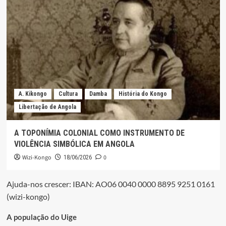
A. Kikongo
Cultura
Damba
História do Kongo
Libertação de Angola
A TOPONÍMIA COLONIAL COMO INSTRUMENTO DE
VIOLÊNCIA SIMBÓLICA EM ANGOLA
Wizi-Kongo
0
18/06/2026
Ajuda-nos crescer: IBAN: AO06 0040 0000 8895 9251 0161
(wizi-kongo)
A população do Uige