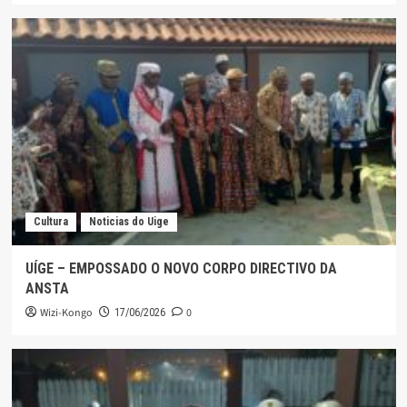
Cultura
Noticias do Uige
UÍGE – EMPOSSADO O NOVO CORPO DIRECTIVO DA
ANSTA
Wizi-Kongo
0
17/06/2026