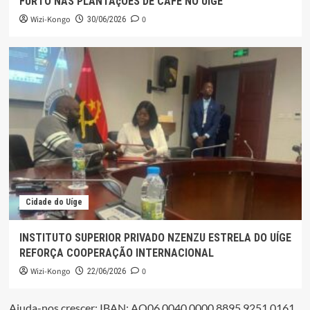
FURTO NAS PLANTAçÕES DE CAFÉ NO UÍGE
Wizi-Kongo
0
30/06/2026
Cidade do Uíge
INSTITUTO SUPERIOR PRIVADO NZENZU ESTRELA DO UÍGE
REFORÇA COOPERAÇÃO INTERNACIONAL
Wizi-Kongo
0
22/06/2026
Ajuda-nos crescer: IBAN: AO06 0040 0000 8895 9251 0161