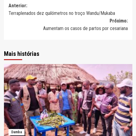
Navegação
Anterior:
Terraplenados dez quilómetros no troço Wandu/Mukaba
de
Próximo:
artigos
Aumentam os casos de partos por cesariana
Mais histórias
Damba