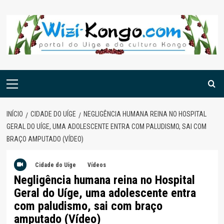
Skip
to
content
Menu
principal
INÍCIO
CIDADE DO UÍGE
NEGLIGÊNCIA HUMANA REINA NO HOSPITAL
GERAL DO UÍGE, UMA ADOLESCENTE ENTRA COM PALUDISMO, SAI COM
BRAÇO AMPUTADO (VÍDEO)
Cidade do Uíge
Vídeos
Negligência humana reina no Hospital
Geral do Uíge, uma adolescente entra
com paludismo, sai com braço
amputado (Vídeo)