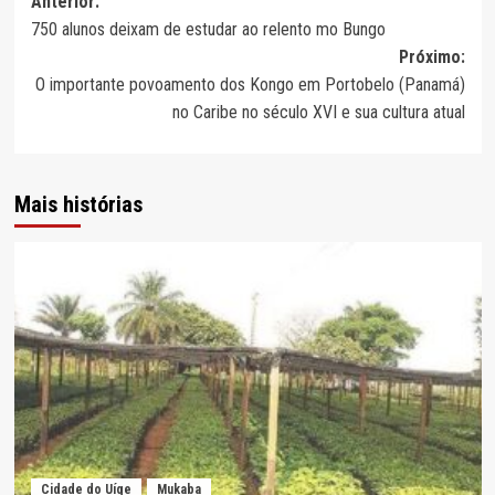
Navegação
Anterior:
750 alunos deixam de estudar ao relento mo Bungo
de
Próximo:
artigos
O importante povoamento dos Kongo em Portobelo (Panamá)
no Caribe no século XVI e sua cultura atual
Mais histórias
Cidade do Uíge
Mukaba