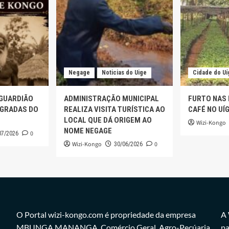
Negage
Noticias do Uige
Cidade do Uí
 GUARDIÃO
ADMINISTRAÇÃO MUNICIPAL
FURTO NAS
AGRADAS DO
REALIZA VISITA TURÍSTICA AO
CAFÉ NO UÍ
LOCAL QUE DÁ ORIGEM AO
Wizi-Kongo
NOME NEGAGE
0
07/2026
Wizi-Kongo
0
30/06/2026
O Portal wizi-kongo.com é propriedade da empresa
A 
MBUNGA MANANGA, Comércio Geral, Agro-Pecúaria
pa