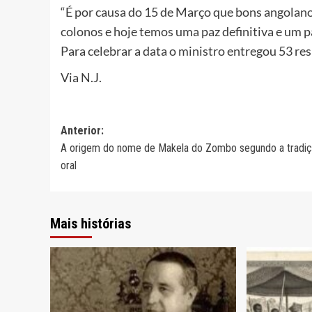
“É por causa do 15 de Março que bons angolan
colonos e hoje temos uma paz definitiva e um pa
Para celebrar a data o ministro entregou 53 re
Via N.J.
Navegação
Anterior:
A origem do nome de Makela do Zombo segundo a tradi
de
oral
artigos
Mais histórias