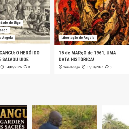
idade do Uíge
Kongo
e Angola
Libertação de Angola
ANGU: O HERÓI DO
15 de MARçO de 1961, UMA
 SALVOU UÍGE
DATA HISTÓRICA!
0
Wizi-Kongo
0
04/06/2026
16/03/2026