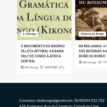
A. Kikongo
História do Kongo
O NASCIMENTO DO KIKONGO
NA MULUANGU: O
YA LETA (KITUBA): DA BAIXA
DAS INSÍGNIAS S
VALE DO CONGO À ÁFRICA
REINO DO KONGO
CENTRAL
Wizi-Kongo
11/
Wizi-Kongo
0
14/07/2026
Contacto: wizikongo@gmail.com. Tel 00244 922 722
479. Endereço: Rua do Comércio, Cidade do Uíge.