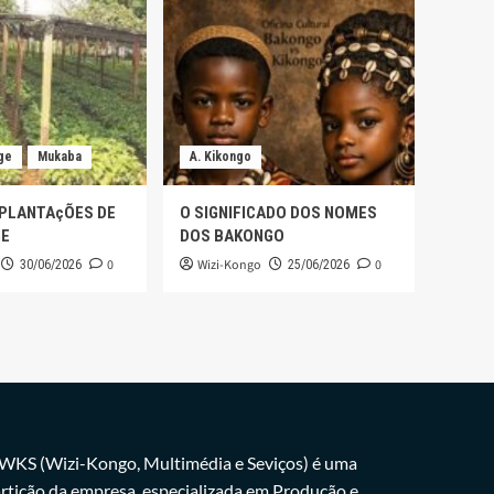
ge
Mukaba
A. Kikongo
 PLANTAçÕES DE
O SIGNIFICADO DOS NOMES
GE
DOS BAKONGO
0
Wizi-Kongo
0
30/06/2026
25/06/2026
WKS (Wizi-Kongo, Multimédia e Seviços) é uma
rtição da empresa, especializada em Produção e