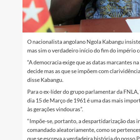
O nacionalista angolano Ngola Kabangu insist
mas sim o verdadeiro início do fim do império c
“A democracia exige que as datas marcantes na 
decide mas as que se impõem com clarividência n
disse Kabangu.
Para o ex-líder do grupo parlamentar da FNLA,
dia 15 de Março de 1961 é uma das mais importa
às gerações vindouras”.
“Impõe-se, portanto, a despartidarização das in
comandado aleatoriamente, como se pertencess
que se escreva a verdadeira história do nosso Pa