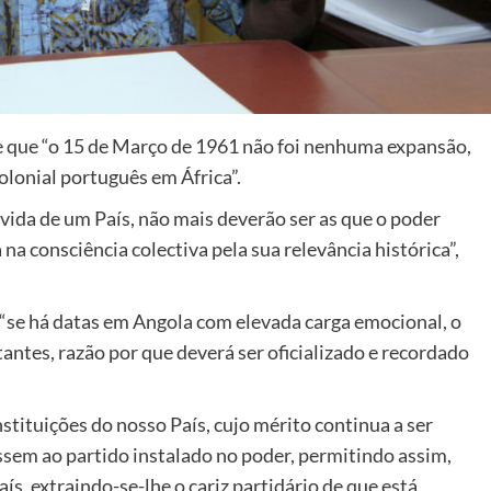
e que “o 15 de Março de 1961 não foi nenhuma expansão,
olonial português em África”.
vida de um País, não mais deverão ser as que o poder
a consciência colectiva pela sua relevância histórica”,
 “se há datas em Angola com elevada carga emocional, o
ntes, razão por que deverá ser oficializado e recordado
stituições do nosso País, cujo mérito continua a ser
em ao partido instalado no poder, permitindo assim,
ís, extraindo-se-lhe o cariz partidário de que está