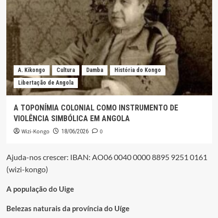
A. Kikongo
Cultura
Damba
História do Kongo
Libertação de Angola
A TOPONÍMIA COLONIAL COMO INSTRUMENTO DE
VIOLÊNCIA SIMBÓLICA EM ANGOLA
Wizi-Kongo
0
18/06/2026
Ajuda-nos crescer: IBAN: AO06 0040 0000 8895 9251 0161
(wizi-kongo)
A população do Uige
Belezas naturais da província do Uíge