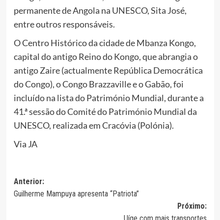
permanente de Angola na UNESCO, Sita José,
entre outros responsáveis.
O Centro Histórico da cidade de Mbanza Kongo,
capital do antigo Reino do Kongo, que abrangia o
antigo Zaire (actualmente República Democrática
do Congo), o Congo Brazzaville e o Gabão, foi
incluído na lista do Património Mundial, durante a
41.ª sessão do Comité do Património Mundial da
UNESCO, realizada em Cracóvia (Polónia).
Via JA
Navegação
Anterior:
Guilherme Mampuya apresenta “Patriota”
de
Próximo:
artigos
Uíge com mais transportes