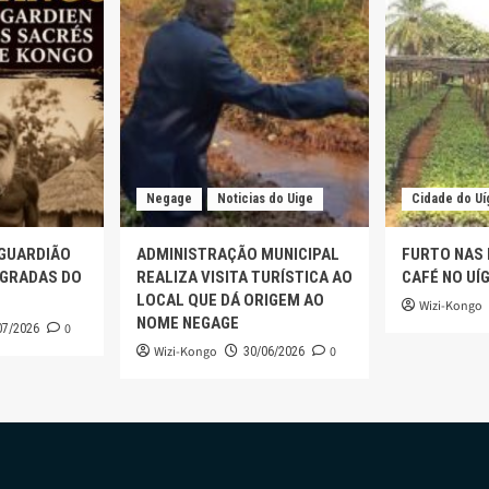
Negage
Noticias do Uige
Cidade do Uí
 GUARDIÃO
ADMINISTRAÇÃO MUNICIPAL
FURTO NAS
AGRADAS DO
REALIZA VISITA TURÍSTICA AO
CAFÉ NO UÍ
LOCAL QUE DÁ ORIGEM AO
Wizi-Kongo
NOME NEGAGE
0
07/2026
Wizi-Kongo
0
30/06/2026