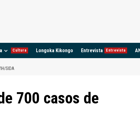
a
Longoka Kikongo
Entrevista
A
Cultura
Entrevista
VIH/SIDA
de 700 casos de