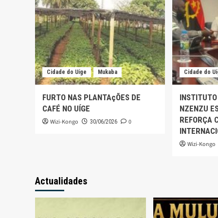
Cidade do Uíge
Mukaba
Cidade do U
FURTO NAS PLANTAçÕES DE
INSTITUTO
CAFÉ NO UÍGE
NZENZU ES
REFORÇA 
Wizi-Kongo
0
30/06/2026
INTERNAC
Wizi-Kongo
Actualidades