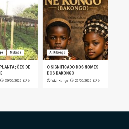
ge
Mukaba
A. Kikongo
 PLANTAçÕES DE
O SIGNIFICADO DOS NOMES
GE
DOS BAKONGO
0
Wizi-Kongo
0
30/06/2026
25/06/2026