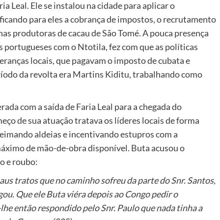
a Leal. Ele se instalou na cidade para aplicar o
nificando para eles a cobrança de impostos, o recrutamento
lhas produtoras de cacau de São Tomé. A pouca presença
s portugueses com o Ntotila, fez com que as políticas
eranças locais, que pagavam o imposto de cubata e
íodo da revolta era Martins Kiditu, trabalhando como
erada com a saída de Faria Leal para a chegada do
ço de sua atuação tratava os líderes locais de forma
ueimando aldeias e incentivando estupros com a
 máximo de mão-de-obra disponível. Buta acusou o
o e roubo:
s tratos que no caminho sofreu da parte do Snr. Santos,
gou. Que ele Buta viéra depois ao Congo pedir o
he então respondido pelo Snr. Paulo que nada tinha a