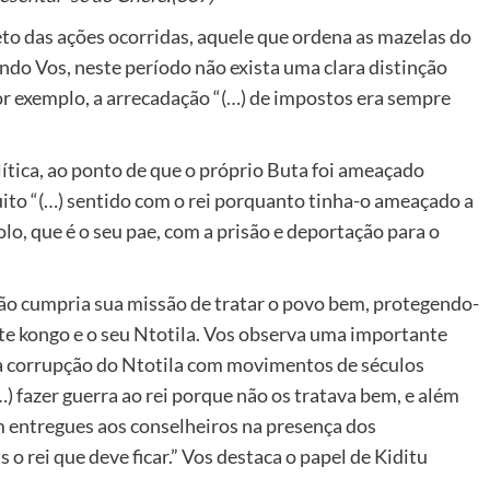
to das ações ocorridas, aquele que ordena as mazelas do
undo Vos, neste período não exista uma clara distinção
 por exemplo, a arrecadação “(…) de impostos era sempre
ítica, ao ponto de que o próprio Buta foi ameaçado
uito “(…) sentido com o rei porquanto tinha-o ameaçado a
lo, que é o seu pae, com a prisão e deportação para o
 não cumpria sua missão de tratar o povo bem, protegendo-
lite kongo e o seu Ntotila. Vos observa uma importante
a corrupção do Ntotila com movimentos de séculos
) fazer guerra ao rei porque não os tratava bem, e além
m entregues aos conselheiros na presença dos
o rei que deve ficar.” Vos destaca o papel de Kiditu