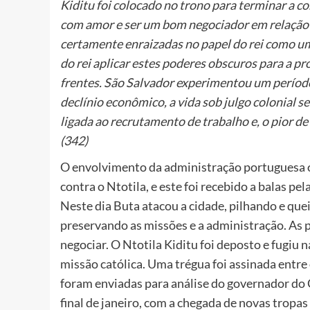
Kiditu foi colocado no trono para terminar a co
com amor e ser um bom negociador em relação 
certamente enraizadas no papel do rei como u
do rei aplicar estes poderes obscuros para a p
frentes. São Salvador experimentou um períod
declínio econômico, a vida sob julgo colonial 
ligada ao recrutamento de trabalho e, o pior d
(342)
O envolvimento da administração portuguesa o
contra o Ntotila, e este foi recebido a balas 
Neste dia Buta atacou a cidade, pilhando e que
preservando as missões e a administração. As 
negociar. O Ntotila Kiditu foi deposto e fugiu n
missão católica. Uma trégua foi assinada entre
foram enviadas para análise do governador do C
final de janeiro, com a chegada de novas tropas