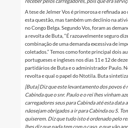
receber pelos carregadores, pois que éra servi
A tese de Jelmer Vos é primorosa e refinada ao
esta questão, mas também um declínio na ativi
no Congo Belga. Segundo Vos, foram as demand
a revolta de Buta, “É razoavelmente seguro diz
combinação de uma demanda excessiva de impos
coletados.” Temos como fonte principal dois a
portugueses e ingleses nos dias 11 e 12 de de
partidários de Buta e o administrador Paulo. Ne
revolta e qual o papel do Ntotila. Buta sintetiz
[Buta] Diz que este levantamento dos povos é 
Cabinda que o snr. Paulo e o rei lhes vinham 
carregadores seus para Cabinda até esta data 
nãosejam obrigados a ir para Cabinda ou S. To
quiserem. Diz que tudo isto é ordenado pelo rei
lhes diz que nada tem com o caso, e que vão ap