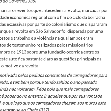
ço do Governo.(335)
 narrar os eventos que antecedem a revolta, marcadas por
dade econômica regional com o fim do ciclo da borracha
as excessivas por parte do colonialismo que dispararam
er que a revolta em São Salvador foi disparada por uma
tos e trabalho e a violência na qual ambos eram
utos de testemunho realizados pelos missionários
zembro de 1913 sobre uma fundação ocorrida entre os
ste auto fica bastante claro as questões principais da
a o motivo da revolta:
motivado pelos pedidos constantes de carregadores para
azendo, e também porque tendo sahido o ano passado
ainda não voltaram. Péde pois que mais carregadores
mé podendo no entanto ir aqueles que por sua vontade
, e que
l
ogo que os carregadores chegam aos muros este
resentar-se ao Chefe.(337)