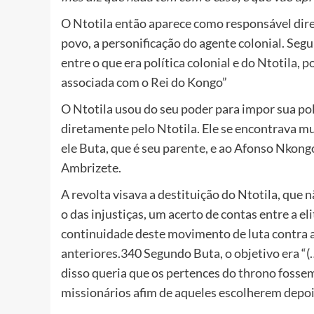
O Ntotila então aparece como responsável dire
povo, a personificação do agente colonial. Seg
entre o que era política colonial e do Ntotila,
associada com o Rei do Kongo”
O Ntotila usou do seu poder para impor sua pol
diretamente pelo Ntotila. Ele se encontrava m
ele Buta, que é seu parente, e ao Afonso Nkongo
Ambrizete.
A revolta visava a destituição do Ntotila, que
o das injustiças, um acerto de contas entre a e
continuidade deste movimento de luta contra 
anteriores.340 Segundo Buta, o objetivo era “(…
disso queria que os pertences do throno fosse
missionários afim de aqueles escolherem depois 