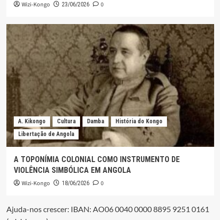
Wizi-Kongo
0
23/06/2026
A. Kikongo
Cultura
Damba
História do Kongo
Libertação de Angola
A TOPONÍMIA COLONIAL COMO INSTRUMENTO DE
VIOLÊNCIA SIMBÓLICA EM ANGOLA
Wizi-Kongo
0
18/06/2026
Ajuda-nos crescer: IBAN: AO06 0040 0000 8895 9251 0161