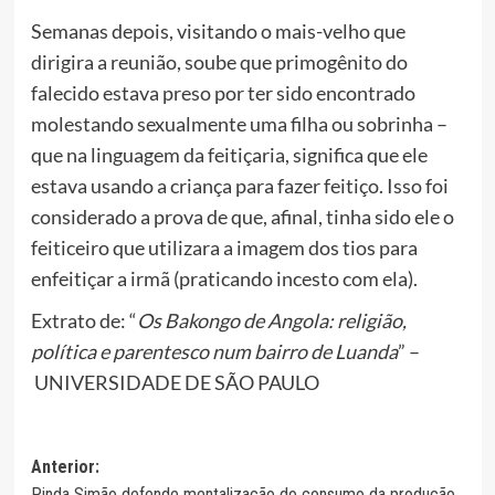
Semanas depois, visitando o mais-velho que
dirigira a reunião, soube que primogênito do
falecido estava preso por ter sido encontrado
molestando sexualmente uma filha ou sobrinha –
que na linguagem da feitiçaria, significa que ele
estava usando a criança para fazer feitiço. Isso foi
considerado a prova de que, afinal, tinha sido ele o
feiticeiro que utilizara a imagem dos tios para
enfeitiçar a irmã (praticando incesto com ela).
Extrato de: “
Os Bakongo de Angola: religião,
política e parentesco num bairro de Luanda
” –
UNIVERSIDADE DE SÃO PAULO
Navegação
Anterior:
Pinda Simão defende mentalização do consumo da produção