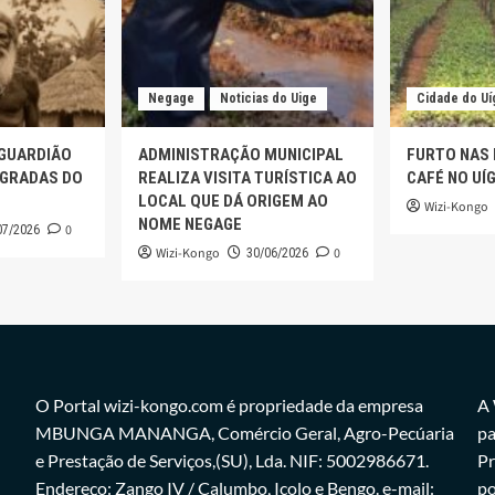
Negage
Noticias do Uige
Cidade do Uí
 GUARDIÃO
ADMINISTRAÇÃO MUNICIPAL
FURTO NAS
AGRADAS DO
REALIZA VISITA TURÍSTICA AO
CAFÉ NO UÍ
LOCAL QUE DÁ ORIGEM AO
Wizi-Kongo
NOME NEGAGE
0
07/2026
Wizi-Kongo
0
30/06/2026
O Portal wizi-kongo.com é propriedade da empresa
A 
MBUNGA MANANGA, Comércio Geral, Agro-Pecúaria
pa
e Prestação de Serviços,(SU), Lda. NIF: 5002986671.
Pr
Endereço: Zango IV / Calumbo, Icolo e Bengo. e-mail:
po