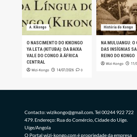
A. Kikongo
História do Kongo
O NASCIMENTO DO KIKONGO
NA MULUANGU: O
YA LETA (KITUBA): DA BAIXA
DAS INSÍGNIAS S
VALE DO CONGO À ÁFRICA
REINO DO KONGO
CENTRAL
Wizi-Kongo
11/
Wizi-Kongo
0
14/07/2026
Contacto: wizikongo@gmail.com. Tel 00244 922 722
479. Endereço: Rua do Comércio, Cidade do Uíge.
Uíge/Angola
O Portal wizi-kongo.com é propriedade da empresa