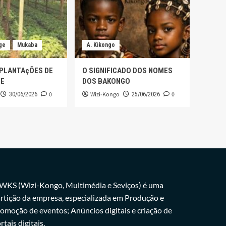
ge
Mukaba
A. Kikongo
 PLANTAçÕES DE
O SIGNIFICADO DOS NOMES
GE
DOS BAKONGO
0
Wizi-Kongo
0
30/06/2026
25/06/2026
WKS (Wizi-Kongo, Multimédia e Seviços) é uma
rtição da empresa, especializada em Produção e
omoção de eventos; Anúncios digitais e criação de
rtais digitais.