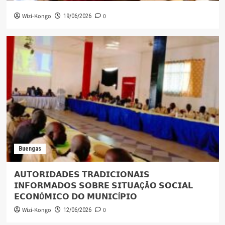
Wizi-Kongo
0
19/06/2026
Buengas
𝗔𝗨𝗧𝗢𝗥𝗜𝗗𝗔𝗗𝗘𝗦 𝗧𝗥𝗔𝗗𝗜𝗖𝗜𝗢𝗡𝗔𝗜𝗦
𝗜𝗡𝗙𝗢𝗥𝗠𝗔𝗗𝗢𝗦 𝗦𝗢𝗕𝗥𝗘 𝗦𝗜𝗧𝗨𝗔ÇÃ𝗢 𝗦𝗢𝗖𝗜𝗔𝗟
𝗘𝗖𝗢𝗡Ó𝗠𝗜𝗖𝗢 𝗗𝗢 𝗠𝗨𝗡𝗜𝗖Í𝗣𝗜𝗢
Wizi-Kongo
0
12/06/2026