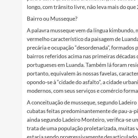
longo, com trânsito livre, não leva mais do que
Bairro ou Musseque?
A palavra musseque vem da língua kimbundo, mu
vermelho característico da paisagem de Luand
precária e ocupação “desordenada”, formados po
bairros referidos acima nas primeiras décadas
portugueses em Luanda. Também lá foram resid
portanto, equivalem às nossas favelas, caract
opondo-se à “cidade do asfalto”, a cidade urb
modernos, com seus serviços e comércio forma
A conceituação de musseque, segundo Ladeiro Mo
cubatas feitas predominantemente de pau-a-piq
ainda segundo Ladeiro Monteiro, verifica-se 
trata de uma população proletarizada, muitas 
estaria sendo progressivamente desarticulado 