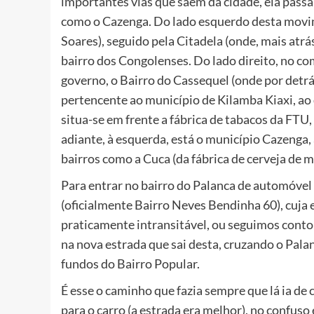
importantes vias que saem da cidade, ela pas
como o Cazenga. Do lado esquerdo desta movime
Soares), seguido pela Citadela (onde, mais atrás
bairro dos Congolenses. Do lado direito, no c
governo, o Bairro do Cassequel (onde por detrás 
pertencente ao município de Kilamba Kiaxi, ao 
situa-se em frente a fábrica de tabacos da FTU
adiante, à esquerda, está o município Cazenga
bairros como a Cuca (da fábrica de cerveja de
Para entrar no bairro do Palanca de automóvel
(oficialmente Bairro Neves Bendinha 60), cuja 
praticamente intransitável, ou seguimos conto
na nova estrada que sai desta, cruzando o Pala
fundos do Bairro Popular.
É esse o caminho que fazia sempre que lá ia de
para o carro (a estrada era melhor), no confus