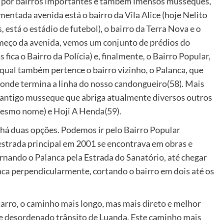
sa por bairros importantes e também imensos musseques,
ntada avenida está o bairro da Vila Alice (hoje Nelito
, está o estádio de futebol), o bairro da Terra Nova e o
omeço da avenida, vemos um conjunto de prédios do
fica o Bairro da Polícia) e, finalmente, o Bairro Popular,
qual também pertence o bairro vizinho, o Palanca, que
, onde termina a linha do nosso candongueiro(58). Mais
, antigo musseque que abriga atualmente diversos outros
 mesmo nome) e Hoji A Henda(59).
 há duas opções. Podemos ir pelo Bairro Popular
estrada principal em 2001 se encontrava em obras e
rnando o Palanca pela Estrada do Sanatório, até chegar
nca perpendicularmente, cortando o bairro em dois até os
 carro, o caminho mais longo, mas mais direto e melhor
o e desordenado trânsito de Luanda. Este caminho mais