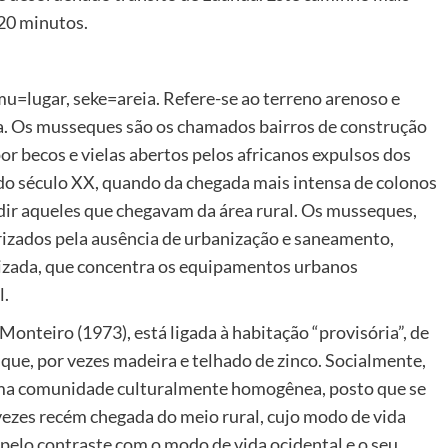
 20 minutos.
=lugar, seke=areia. Refere-se ao terreno arenoso e
a. Os musseques são os chamados bairros de construção
r becos e vielas abertos pelos africanos expulsos dos
 do século XX, quando da chegada mais intensa de colonos
ir aqueles que chegavam da área rural. Os musseques,
erizados pela ausência de urbanização e saneamento,
anizada, que concentra os equipamentos urbanos
l.
nteiro (1973), está ligada à habitação “provisória”, de
ue, por vezes madeira e telhado de zinco. Socialmente,
uma comunidade culturalmente homogênea, posto que se
vezes recém chegada do meio rural, cujo modo de vida
pelo contraste com o modo de vida ocidental e o seu