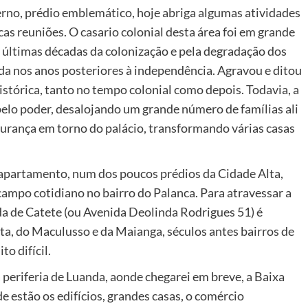
erno, prédio emblemático, hoje abriga algumas atividades
s reuniões. O casario colonial desta área foi em grande
 últimas décadas da colonização e pela degradação dos
a nos anos posteriores à independência. Agravou e ditou
stórica, tanto no tempo colonial como depois. Todavia, a
elo poder, desalojando um grande número de famílias ali
gurança em torno do palácio, transformando várias casas
apartamento, num dos poucos prédios da Cidade Alta,
campo cotidiano no bairro do Palanca. Para atravessar a
ada de Catete (ou Avenida Deolinda Rodrigues 51) é
ta, do Maculusso e da Maianga, séculos antes bairros de
to difícil.
periferia de Luanda, aonde chegarei em breve, a Baixa
e estão os edifícios, grandes casas, o comércio