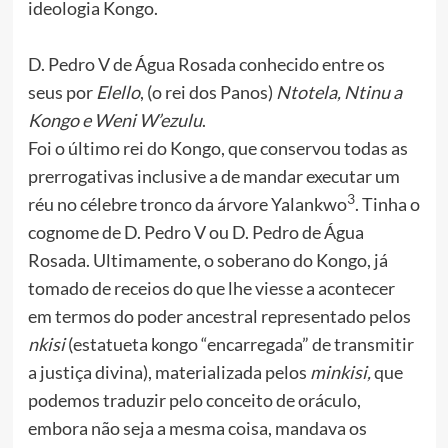
ideologia Kongo.
D. Pedro V de Água Rosada conhecido entre os
seus por
Elello
, (o rei dos Panos)
Ntotela, Ntinu a
Kongo e Weni W’ezulu
.
Foi o último rei do Kongo, que conservou todas as
prerrogativas inclusive a de mandar executar um
3
réu no célebre tronco da árvore Yalankwo
. Tinha o
cognome de D. Pedro V ou D. Pedro de Água
Rosada. Ultimamente, o soberano do Kongo, já
tomado de receios do que lhe viesse a acontecer
em termos do poder ancestral representado pelos
nkisi
(estatueta kongo “encarregada” de transmitir
a justiça divina), materializada pelos
minkisi,
que
podemos traduzir pelo conceito de oráculo,
embora não seja a mesma coisa, mandava os