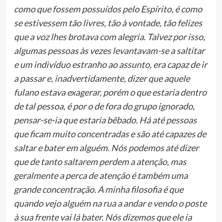
como que fossem possuídos pelo Espírito, é como
se estivessem tão livres, tão à vontade, tão felizes
que a voz lhes brotava com alegria. Talvez por isso,
algumas pessoas às vezes levantavam-se a saltitar
e um indivíduo estranho ao assunto, era capaz de ir
a passar e, inadvertidamente, dizer que aquele
fulano estava exagerar, porém o que estaria dentro
de tal pessoa, é por o de fora do grupo ignorado,
pensar-se-ia que estaria bêbado. Há até pessoas
que ficam muito concentradas e são até capazes de
saltar e bater em alguém. Nós podemos até dizer
que de tanto saltarem perdem a atenção, mas
geralmente a perca de atenção é também uma
grande concentração. A minha filosofia é que
quando vejo alguém na rua a andar e vendo o poste
à sua frente vai lá bater. Nós dizemos que ele ia