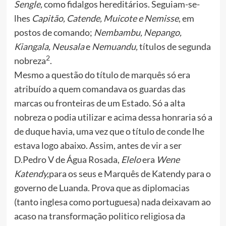
Sengle,
como fidalgos hereditários. Seguiam-se-
lhes
Capitão, Catende, Muicote e Nemisse
, em
postos de comando;
Nembambu, Nepango,
Kiangala, Neusala
e
Nemuandu,
títulos de segunda
2
nobreza
.
Mesmo a questão do título de marquês só era
atribuído a quem comandava os guardas das
marcas ou fronteiras de um Estado. Só a alta
nobreza o podia utilizar e acima dessa honraria só a
de duque havia, uma vez que o título de conde lhe
estava logo abaixo. Assim, antes de vir a ser
D.Pedro V de Água Rosada,
Elelo
era
Wene
Katendy,
para os seus e Marquês de Katendy para o
governo de Luanda. Prova que as diplomacias
(tanto inglesa como portuguesa) nada deixavam ao
acaso na transformação politico religiosa da