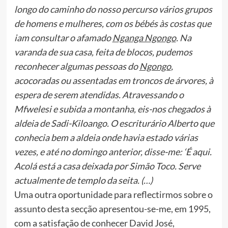
longo do caminho do nosso percurso vários grupos
de homens e mulheres, com os bébés às costas que
iam consultar o afamado
Nganga Ngongo
. Na
varanda de sua casa, feita de blocos, pudemos
reconhecer algumas pessoas do
Ngongo
,
acocoradas ou assentadas em troncos de árvores, à
espera de serem atendidas. Atravessando o
Mfwelesi e subida a montanha, eis-nos chegados à
aldeia de Sadi-Kiloango. O escriturário Alberto que
conhecia bem a aldeia onde havia estado várias
vezes, e até no domingo anterior, disse-me: ‘É aqui.
Acolá está a casa deixada por Simão Toco. Serve
actualmente de templo da seita. (…)
Uma outra oportunidade para reflectirmos sobre o
assunto desta secção apresentou-se-me, em 1995,
com a satisfação de conhecer David José,