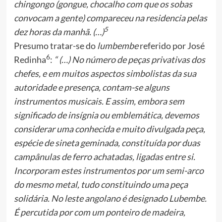
chingongo (gongue, chocalho com que os sobas
convocam a gente) compareceu na residencia pelas
5
dez horas da manhã. (…)
Presumo tratar-se do
lumbembe
referido por José
6
Redinha
:
“ (…) No número de peças privativas dos
chefes, e em muitos aspectos simbolistas da sua
autoridade e presença, contam-se alguns
instrumentos musicais. E assim, embora sem
significado de insígnia ou emblemática, devemos
considerar uma conhecida e muito divulgada peça,
espécie de sineta geminada, constituída por duas
campânulas de ferro achatadas, ligadas entre si.
Incorporam estes instrumentos por um semi-arco
do mesmo metal, tudo constituindo uma peça
solidária. No leste angolano é designado Lubembe.
É percutida por com um ponteiro de madeira,