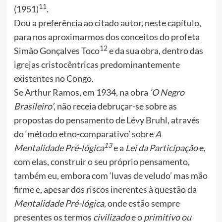
11
(1951)
.
Dou a preferência ao citado autor, neste capítulo,
para nos aproximarmos dos conceitos do profeta
12
Simão Gonçalves Toco
e da sua obra, dentro das
igrejas cristocêntricas predominantemente
existentes no Congo.
Se Arthur Ramos, em 1934, na obra
‘O Negro
Brasileiro’
, não receia debruçar-se sobre as
propostas do pensamento de Lévy Bruhl, através
do ‘método etno-comparativo’ sobre
A
13
Mentalidade Pré-lógica
e a
Lei da Participação
e,
com elas, construir o seu próprio pensamento,
também eu, embora com ‘luvas de veludo’ mas mão
firme e, apesar dos riscos inerentes à questão da
Mentalidade Pré-lógica
, onde estão sempre
presentes os termos
civilizado
e o
primitivo ou