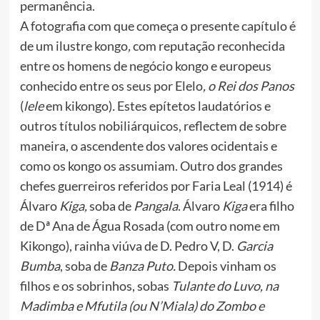
permanência.
A fotografia com que começa o presente capítulo é
de um ilustre kongo
,
com reputação reconhecida
entre os homens de negócio kongo e europeus
conhecido entre os seus por Elelo
, o Rei dos Panos
(
lele
em kikongo)
.
Estes epítetos laudatórios e
outros títulos nobiliárquicos, reflectem de sobre
maneira, o ascendente dos valores ocidentais e
como os kongo os assumiam. Outro dos grandes
chefes guerreiros referidos por Faria Leal (1914) é
Álvaro
Kiga,
soba de
Pangala
. Álvaro
Kiga
era filho
de Dª Ana de Água Rosada (com outro nome em
Kikongo), rainha viúva de D. Pedro V, D.
Garcia
Bumba
, soba de
Banza Puto.
Depois vinham os
filhos e os sobrinhos, sobas
Tulante do Luvo, na
Madimba e Mfutila (ou N’Miala) do Zombo e