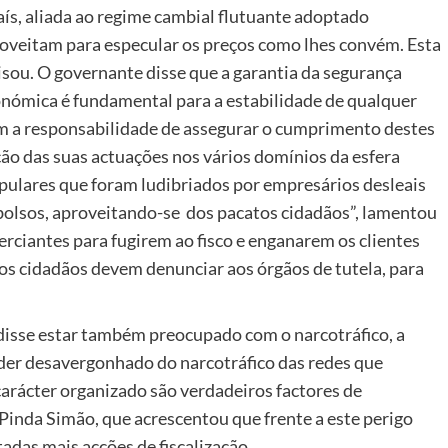
aís, aliada ao regime cambial flutuante adoptado
veitam para especular os preços como lhes convém. Esta
frisou. O governante disse que a garantia da segurança
económica é fundamental para a estabilidade de qualquer
têm a responsabilidade de assegurar o cumprimento destes
ção das suas actuações nos vários domínios da esfera
opulares que foram ludibriados por empresários desleais
 bolsos, aproveitando-se dos pacatos cidadãos”, lamentou
rciantes para fugirem ao fisco e enganarem os clientes
 os cidadãos devem denunciar aos órgãos de tutela, para
disse estar também preocupado com o narcotráfico, a
Poder desavergonhado do narcotráfico das redes que
carácter organizado são verdadeiros factores de
 Pinda Simão, que acrescentou que frente a este perigo
das mais acções de fiscalização.