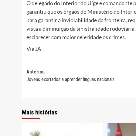
O delegado do Interior do Uíge e comandante pr
garantiu que os órgãos do Ministério do Interio
para garantir a inviolabilidade da fronteira, r
vista a diminuição da sinistralidade rodoviária
esclarecer com maior celeridade os crimes.
Via JA
Navegação
Anterior:
Jovens exortados a aprender línguas nacionais
de
artigos
Mais histórias