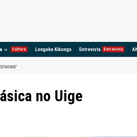
a
Longoka Kikongo
Entrevista
A
Cultura
Entrevista
DISPARAM”
ásica no Uige