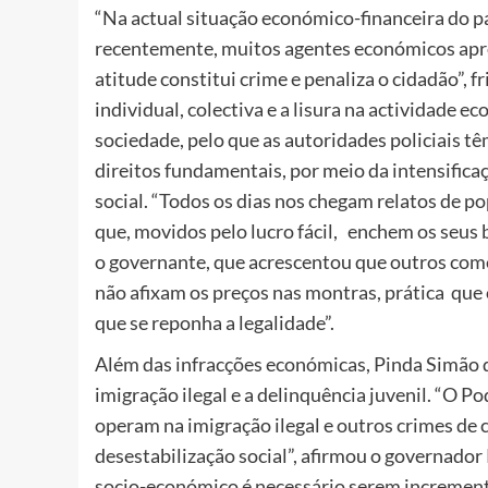
“Na actual situação económico-financeira do p
recentemente, muitos agentes económicos apro
atitude constitui crime e penaliza o cidadão”, 
individual, colectiva e a lisura na actividade 
sociedade, pelo que as autoridades policiais 
direitos fundamentais, por meio da intensifica
social. “Todos os dias nos chegam relatos de p
que, movidos pelo lucro fácil, enchem os seus
o governante, que acrescentou que outros come
não afixam os preços nas montras, prática que
que se reponha a legalidade”.
Além das infracções económicas, Pinda Simão 
imigração ilegal e a delinquência juvenil. “O 
operam na imigração ilegal e outros crimes de 
desestabilização social”, afirmou o governador
socio-económico é necessário serem incrementa