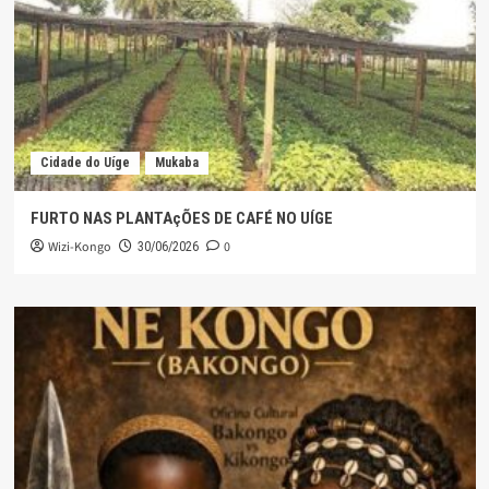
Cidade do Uíge
Mukaba
FURTO NAS PLANTAçÕES DE CAFÉ NO UÍGE
Wizi-Kongo
0
30/06/2026