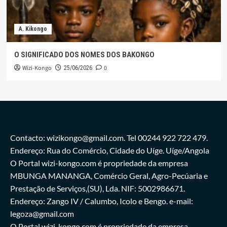
A. Kikongo
O SIGNIFICADO DOS NOMES DOS BAKONGO
Wizi-Kongo
0
25/06/2026
Contacto: wizikongo@gmail.com. Tel 00244 922 722 479.
Endereço: Rua do Comércio, Cidade do Uíge. Uíge/Angola
O Portal wizi-kongo.com é propriedade da empresa
MBUNGA MANANGA, Comércio Geral, Agro-Pecúaria e
Prestação de Serviços,(SU), Lda. NIF: 5002986671.
Endereço: Zango IV / Calumbo, Icolo e Bengo. e-mail:
legoza@gmail.com
O Portal wizi-kongo.com é propriedade da empresa