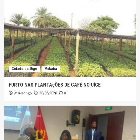
Cidade do Uíge
Mukaba
FURTO NAS PLANTAçÕES DE CAFÉ NO UÍGE
Wizi-Kongo
0
30/06/2026