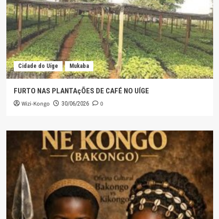
Cidade do Uíge
Mukaba
FURTO NAS PLANTAçÕES DE CAFÉ NO UÍGE
Wizi-Kongo
0
30/06/2026