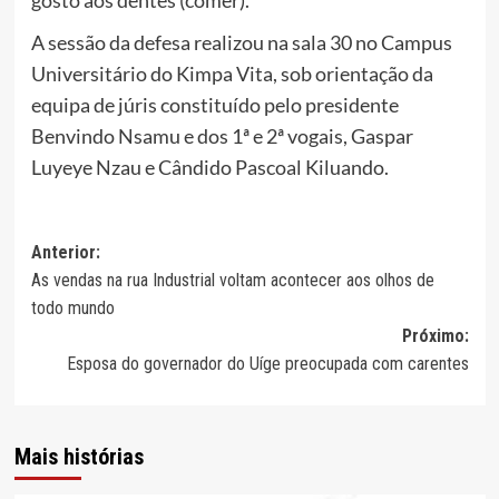
gosto aos dentes (comer).
A sessão da defesa realizou na sala 30 no Campus
Universitário do Kimpa Vita, sob orientação da
equipa de júris constituído pelo presidente
Benvindo Nsamu e dos 1ª e 2ª vogais, Gaspar
Luyeye Nzau e Cândido Pascoal Kiluando.
Navegação
Anterior:
As vendas na rua Industrial voltam acontecer aos olhos de
de
todo mundo
artigos
Próximo:
Esposa do governador do Uíge preocupada com carentes
Mais histórias