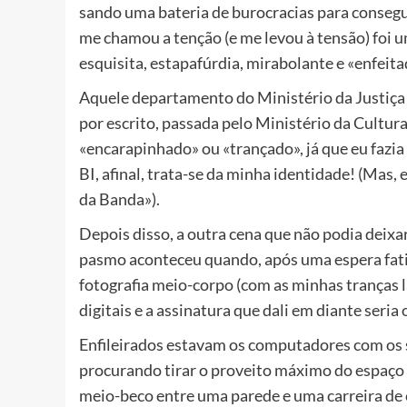
sando uma bateria de burocracias para consegui
me chamou a tenção (e me levou à tensão) foi u
esquisita, estapafúrdia, mirabolante e «enfeit
Aquele departamento do Ministério da Justiça 
por escrito, passada pelo Ministério da Cultur
«encarapinhado» ou «trançado», já que eu fazia
BI, afinal, trata-se da minha identidade! (Mas
da Banda»).
Depois disso, a outra cena que não podia deix
pasmo aconteceu quando, após uma espera fati
fotografia meio-corpo (com as minhas tranças 
digitais e a assinatura que dali em diante seria 
Enfileirados estavam os computadores com os s
procurando tirar o proveito máximo do espaço 
meio-beco entre uma parede e uma carreira de c