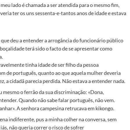
ao meu lado é chamada a ser atendida para o mesmo fim,
veria ter os uns sessenta-e-tantos anos de idade e estava
 que deu a entender a arrogância do funcionário público
boçalidade terá sido o facto de se apresentar como
a.
vavelmente tinha idade de ser filho da pessoa
som de português, quanto ao que aquela mulher deveria
ez, a cidadã parecia perdida. Não estava a entender nada.
u mesmo o ferrão da sua discriminação: «Dona,
entender. Quando não sabe falar português, não vem.
panhar». A senhora campesina retrucava em kikongo.
ena indiferente, pus a minha colher na conversa, sem
ás, não queria correr o risco de sofrer