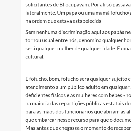
solicitantes de BI ocupavam. Por ali só passav
lateralmente. Um papá ou uma mamá fofucho(a
na ordem que estava estabelecida.
Sem nenhuma discriminação aqui aos papás nem
tornou usual entre nós, denomina qualquer h
será qualquer mulher de qualquer idade. É uma 
cultural.
E fofucho, bom, fofucho será qualquer sujeito c
atendimento a um público adulto em qualquer si
deficientes físicos e as mulheres com bebes «no
na maioria das repartições públicas estatais d
para as mãos dos funcionários que abriam as a
que embarcar nesse recurso para que o docume
Mas antes que chegasse o momento de receber 