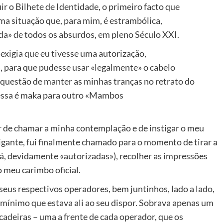
r o Bilhete de Identidade, o primeiro facto que
ma situação que, para mim, é estrambólica,
ada» de todos os absurdos, em pleno Século XXI.
exigia que eu tivesse uma autorização,
a, para que pudesse usar «legalmente» o cabelo
 questão de manter as minhas tranças no retrato do
, essa é maka para outro «Mambos
ar de chamar a minha contemplação e de instigar o meu
gante, fui finalmente chamado para o momento de tirar a
lá, devidamente «autorizadas»), recolher as impressões
o meu carimbo oficial.
eus respectivos operadores, bem juntinhos, lado a lado,
mínimo que estava ali ao seu dispor. Sobrava apenas um
adeiras – uma a frente de cada operador, que os