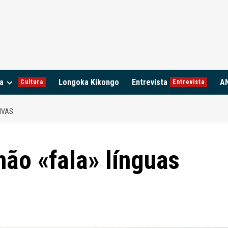
a
Longoka Kikongo
Entrevista
A
Cultura
Entrevista
IVAS
ão «fala» línguas