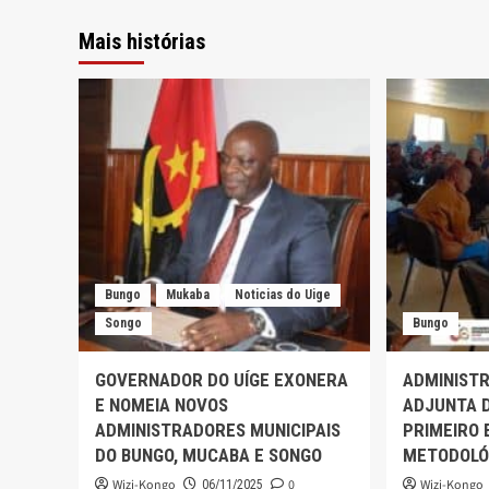
Mais histórias
Bungo
Mukaba
Noticias do Uige
Songo
Bungo
GOVERNADOR DO UÍGE EXONERA
ADMINIST
E NOMEIA NOVOS
ADJUNTA D
ADMINISTRADORES MUNICIPAIS
PRIMEIRO
DO BUNGO, MUCABA E SONGO
METODOLÓ
Wizi-Kongo
0
Wizi-Kongo
06/11/2025