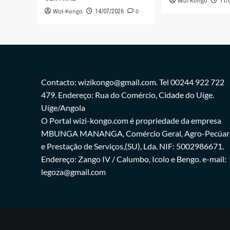
Wizi-Kongo
11/
Wizi-Kongo
0
14/07/2026
Contacto: wizikongo@gmail.com. Tel 00244 922 722
479. Endereço: Rua do Comércio, Cidade do Uíge.
Uíge/Angola
O Portal wizi-kongo.com é propriedade da empresa
MBUNGA MANANGA, Comércio Geral, Agro-Pecúar
e Prestação de Serviços,(SU), Lda. NIF: 5002986671.
Endereço: Zango IV / Calumbo, Icolo e Bengo. e-mail:
legoza@gmail.com