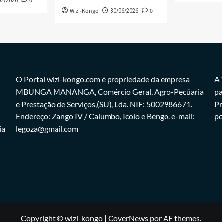
0
07/2026
Wizi-Kongo
0
30/06/2026
O Portal wizi-kongo.com é propriedade da empresa
A 
MBUNGA MANANGA, Comércio Geral, Agro-Pecúaria
pa
e Prestação de Serviços,(SU), Lda. NIF: 5002986671.
Pr
Endereço: Zango IV / Calumbo, Icolo e Bengo. e-mail:
po
ia
legoza@gmail.com
Copyright © wizi-kongo
|
CoverNews
por AF themes.