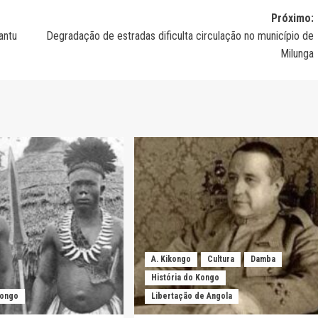
Próximo:
antu
Degradação de estradas dificulta circulação no município de
Milunga
A. Kikongo
Cultura
Damba
História do Kongo
Kongo
Libertação de Angola