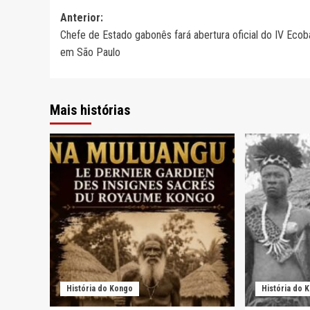
Navegação
Anterior:
Chefe de Estado gabonês fará abertura oficial do IV Ecob
de
em São Paulo
artigos
Mais histórias
História do Kongo
História do 