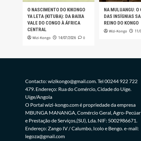
O NASCIMENTO DO KIKONGO
NA MULUANGU: O
YA LETA (KITUBA): DA BAIXA
DAS INSÍGNIAS S
VALE DO CONGO À ÁFRICA
REINO DO KONGO
CENTRAL
Wizi-Kongo
11/
Wizi-Kongo
0
14/07/2026
Contacto: wizikongo@gmail.com. Tel 00244 922 722
479. Endereço: Rua do Comércio, Cidade do Uíge.
Uíge/Angola
O Portal wizi-kongo.com é propriedade da empresa
MBUNGA MANANGA, Comércio Geral, Agro-Pecúar
e Prestação de Serviços,(SU), Lda. NIF: 5002986671.
Endereço: Zango IV / Calumbo, Icolo e Bengo. e-mail:
legoza@gmail.com