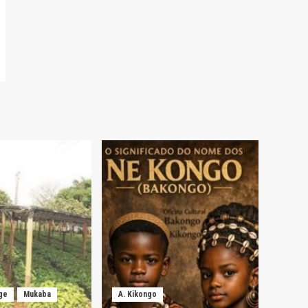
ge
Mukaba
A. Kikongo