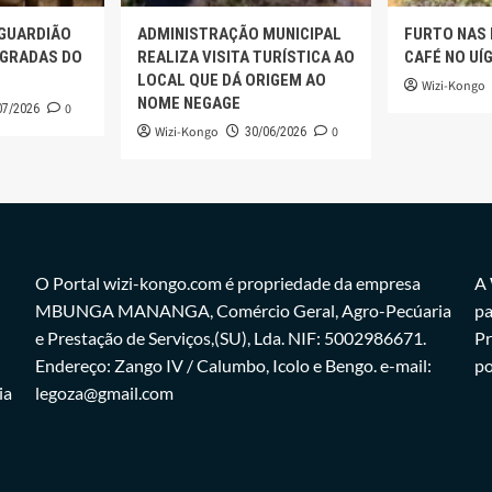
 GUARDIÃO
ADMINISTRAÇÃO MUNICIPAL
FURTO NAS
AGRADAS DO
REALIZA VISITA TURÍSTICA AO
CAFÉ NO UÍ
LOCAL QUE DÁ ORIGEM AO
Wizi-Kongo
NOME NEGAGE
0
07/2026
Wizi-Kongo
0
30/06/2026
O Portal wizi-kongo.com é propriedade da empresa
A 
MBUNGA MANANGA, Comércio Geral, Agro-Pecúaria
pa
e Prestação de Serviços,(SU), Lda. NIF: 5002986671.
Pr
Endereço: Zango IV / Calumbo, Icolo e Bengo. e-mail:
po
ia
legoza@gmail.com