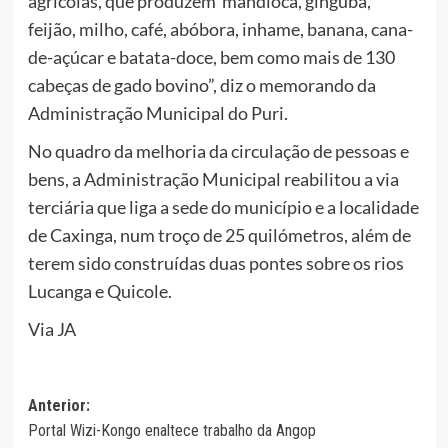
agrícolas, que produzem mandioca, ginguba,
feijão, milho, café, abóbora, inhame, banana, cana-
de-açúcar e batata-doce, bem como mais de 130
cabeças de gado bovino”, diz o memorando da
Administração Municipal do Puri.
No quadro da melhoria da circulação de pessoas e
bens, a Administração Municipal reabilitou a via
terciária que liga a sede do município e a localidade
de Caxinga, num troço de 25 quilómetros, além de
terem sido construídas duas pontes sobre os rios
Lucanga e Quicole.
Via JA
Navegação
Anterior:
Portal Wizi-Kongo enaltece trabalho da Angop
de