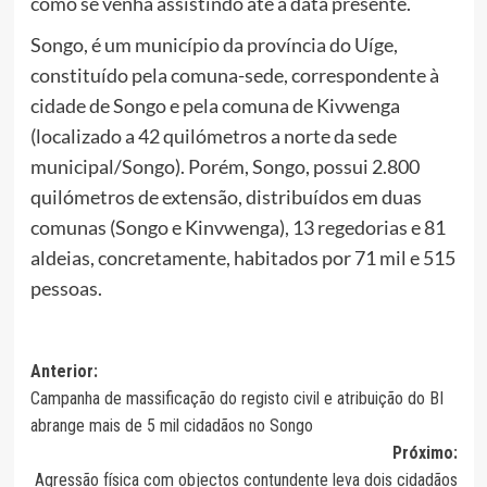
como se venha assistindo até a data presente.
Songo, é um município da província do Uíge,
constituído pela comuna-sede, correspondente à
cidade de Songo e pela comuna de Kivwenga
(localizado a 42 quilómetros a norte da sede
municipal/Songo). Porém, Songo, possui 2.800
quilómetros de extensão, distribuídos em duas
comunas (Songo e Kinvwenga), 13 regedorias e 81
aldeias, concretamente, habitados por 71 mil e 515
pessoas.
Navegação
Anterior:
Campanha de massificação do registo civil e atribuição do BI
de
abrange mais de 5 mil cidadãos no Songo
artigos
Próximo:
Agressão física com objectos contundente leva dois cidadãos