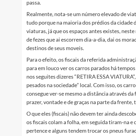
passa.
Realmente, nota-se um número elevado de viatu
tudo porque na maioria dos prédios da cidade 
viaturas, já que os espaços antes existes, nes
de fezes que ai escorrem dia-a-dia, dai os mora
destinos de seus moveis.
Para o efeito, os fiscais da referida administr
para em louco ver os carros parados há tempos 
nos seguites dizeres “RETIRA ESSA VIATURA”, 
pesados na sociedade” local. Com isso, os carro
consegue ver-se mesmo a distãncia através da f
prazer, vontade e de graças na parte da frente, 
O que eles (fiscais) não devem ter ainda descobe
os fiscais colam a folha, em seguida tiram-na 
pertence e alguns tendem trocar os pneus fura