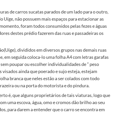
ras de carros sucatas parados de um lado para o outro,
do Uíge, não possuem mais espaços para estacionar as
te momento, foram todos consumidos pelas fezes e águas
dores destes prédio fazerem das ruas e passadeiras os
ação(Uíge), divididos em diversos grupos nas demais ruas
e, em seguida coloca-lo uma folha A4 com letras garafas
sem poupar ou escolher individualidades de ” peso
s visados ainda que poerado e sujo esteja, estejam
olha branca que neles estão a ser colados com todo
trazeira ou na porta do motorista e do pindura.
rto é, que alguns proprietários de tais viaturas, logo que
e com uma escova, água, omo e cromos dão brilho ao seu
dos, para darem a entender que o carro se encontra em