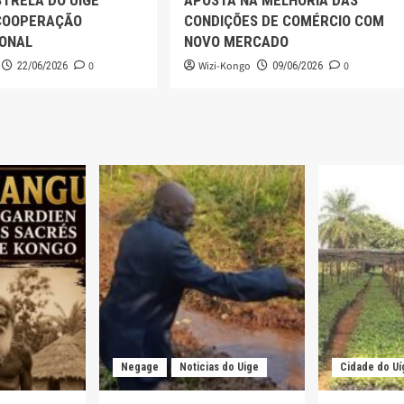
COOPERAÇÃO
CONDIÇÕES DE COMÉRCIO COM
IONAL
NOVO MERCADO
0
Wizi-Kongo
0
22/06/2026
09/06/2026
Negage
Noticias do Uige
Cidade do Uí