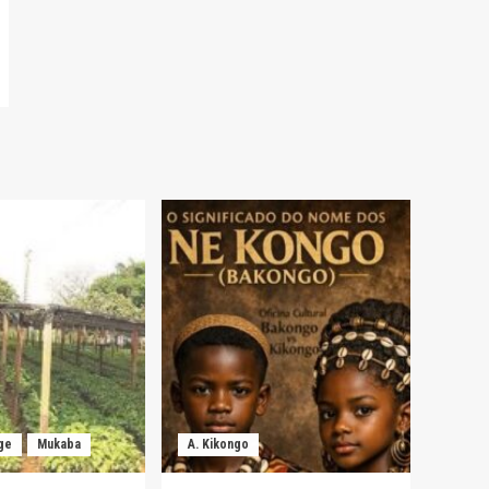
ge
Mukaba
A. Kikongo