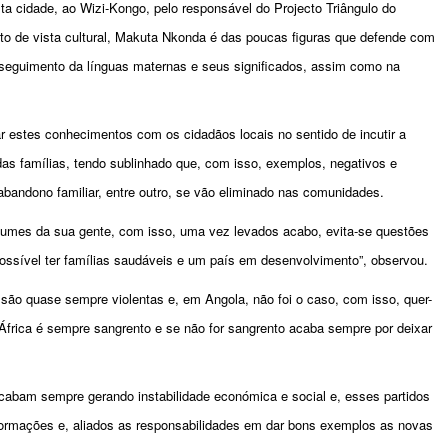
ta cidade, ao Wizi-Kongo, pelo responsável do Projecto Triângulo do
 de vista cultural, Makuta Nkonda é das poucas figuras que defende com
no seguimento da línguas maternas e seus significados, assim como na
har estes conhecimentos com os cidadãos locais no sentido de incutir a
as famílias, tendo sublinhado que, com isso, exemplos, negativos e
bandono familiar, entre outro, se vão eliminado nas comunidades.
stumes da sua gente, com isso, uma vez levados acabo, evita-se questões
 possível ter famílias saudáveis e um país em desenvolvimento”, observou.
e são quase sempre violentas e, em Angola, não foi o caso, com isso, quer-
África é sempre sangrento e se não for sangrento acaba sempre por deixar
acabam sempre gerando instabilidade económica e social e, esses partidos
ormações e, aliados as responsabilidades em dar bons exemplos as novas