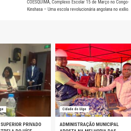
COESQUIMA, Complexo Escolar 15 de Março no Congo-
Kinshasa – Uma escola revolucionária angolana no exílio.
íge
Cidade do Uíge
 SUPERIOR PRIVADO
ADMINISTRAÇÃO MUNICIPAL
TRELA DO UÍGE
APOSTA NA MELHORIA DAS