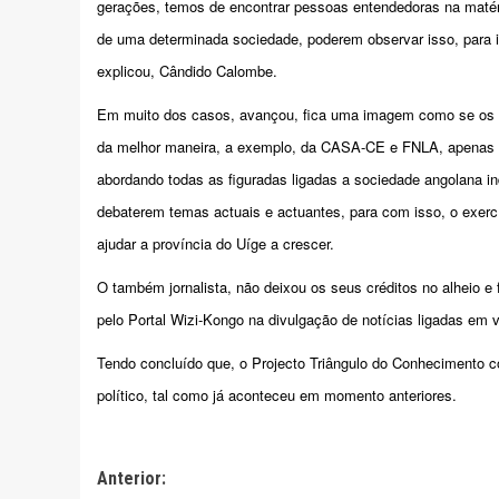
gerações, temos de encontrar pessoas entendedoras na matéri
de uma determinada sociedade, poderem observar isso, para i
explicou, Cândido Calombe.
Em muito dos casos, avançou, fica uma imagem como se os p
da melhor maneira, a exemplo, da CASA-CE e FNLA, apenas p
abordando todas as figuradas ligadas a sociedade angolana in
debaterem temas actuais e actuantes, para com isso, o exerc
ajudar a província do Uíge a crescer.
O também jornalista, não deixou os seus créditos no alheio e 
pelo Portal Wizi-Kongo na divulgação de notícias ligadas em v
Tendo concluído que, o Projecto Triângulo do Conhecimento c
político, tal como já aconteceu em momento anteriores.
Navegação
Anterior: