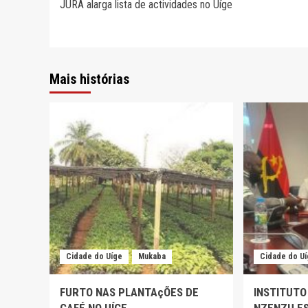
JURA alarga lista de actividades no Uíge
de
artigos
Mais histórias
Cidade do Uíge
Mukaba
Cidade do U
FURTO NAS PLANTAçÕES DE
INSTITUTO
CAFÉ NO UÍGE
NZENZU ES