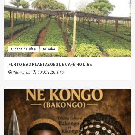
Cidade do Uíge
Mukaba
FURTO NAS PLANTAçÕES DE CAFÉ NO UÍGE
Wizi-Kongo
0
30/06/2026