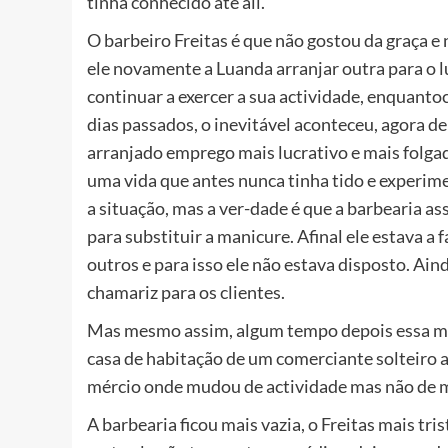
tinha conhecido até ali.
O barbeiro Freitas é que não gostou da graça e 
ele novamente a Luanda arranjar outra para o lugar
continuar a exercer a sua actividade, enquanto
dias passados, o inevitável aconteceu, agora de
arranjado emprego mais lucrativo e mais folga
uma vida que antes nunca tinha tido e experimen
a situação, mas a ver-dade é que a barbearia a
para substituir a manicure. Afinal ele estava a 
outros e para isso ele não estava disposto. Ai
chamariz para os clientes.
Mas mesmo assim, algum tempo depois essa ma
casa de habitação de um comerciante solteiro 
mércio onde mudou de actividade mas não de 
A barbearia ficou mais vazia, o Freitas mais tri