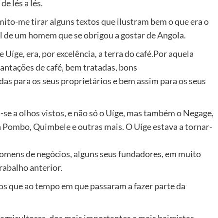
e lés a lés.
mito-me tirar alguns textos que ilustram bem o que era o
l de um homem que se obrigou a gostar de Angola.
 Uíge, era, por excelência, a terra do café.Por aquela
antações de café, bem tratadas, bons
s para os seus proprietários e bem assim para os seus
a-se a olhos vistos, e não só o Uíge, mas também o Negage,
Pombo, Quimbele e outras mais. O Uíge estava a tornar-
homens de negócios, alguns seus fundadores, em muito
rabalho anterior.
s que ao tempo em que passaram a fazer parte da
agricultores, dos mais importantes e mais bairristas