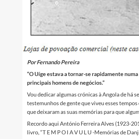
Por Fernando Pereira
“O Uíge estava a tornar-se rapidamente numa 
principais homens de negócios.”
Vou dedicar algumas crónicas à Angola de há se
testemunhos de gente que viveu esses tempos 
que deixaram as suas memórias para que algum
Recordo aqui António Ferreira Alves (1923-201
livro, “T E M P O I A V U L U -Memórias de Da