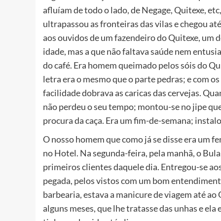
afluíam de todo o lado, de Negage, Quitexe, etc
ultrapassou as fronteiras das vilas e chegou a
aos ouvidos de um fazendeiro do Quitexe, um 
idade, mas a que não faltava saúde nem entusia
do café. Era homem queimado pelos sóis do Quit
letra era o mesmo que o parte pedras; e com os 
facilidade dobrava as caricas das cervejas. Q
não perdeu o seu tempo; montou-se no jipe que 
procura da caça. Era um fim-de-semana; instal
O nosso homem que como já se disse era um fe
no Hotel. Na segunda-feira, pela manhã, o Bula 
primeiros clientes daquele dia. Entregou-se ao
pegada, pelos vistos com um bom entendimento,
barbearia, estava a manicure de viagem até ao
alguns meses, que lhe tratasse das unhas e el