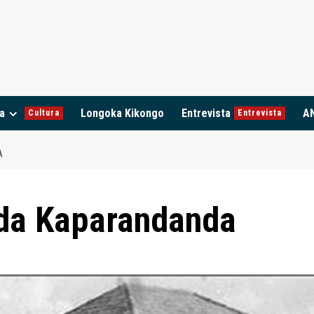
a
Longoka Kikongo
Entrevista
A
Cultura
Entrevista
A
da Kaparandanda