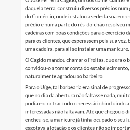
daquela terra, construiu diversos prédios num 
do Comércio, onde instalou a sede da sua empr
prédio e numa parte do rés-do-chão resolveu 
cadeiras com boas condições para o exercício 
para os clientes, que esperassem pela sua vez,
uma cadeira, para ali se instalar uma manicure.
O Cagido mandou chamar o Freitas, que era o bar
convidou-o a tomar conta do estabelecimento, 
naturalmente agradou ao barbeiro.
Para o Uíge, tal barbearia era sinal de progres
que no dia da abertura não faltasse nada, muit
podia encontrar todo o necessáriobincluindo a
interessadas não faltavam. Até que chegou o dia
encheu-se, a manicure já tinha ocupado o seu lu
esgotava a lotação e os clientes não se import