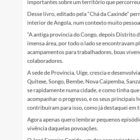
importantes sobre um território que percorreu d
Desse livro, editado pela “Chá da Caxinde” per
interior de Angola, num contexto muito pessoa
“A antiga província do Congo, depois Distrito de
imensa área, por todo o lado se encontravam pl
acampamentos para trabalhadores, boas vivenda
colaboradores.
A sede de Província, Uíge, crescia e desenvolvi
Quitexe, Songo, Bembe, Nova Caipemba, Sanza 
se rapidamente numa cidade, e como tinha que
acompanhar o progresso, e os seus principais 
contribuíram para isso, como já destaquei em t
Agora apenas quero lembrar pequenos episódio
vivência daquelas povoações.
O José Ferreira Cagido, um dos comerciantes e 