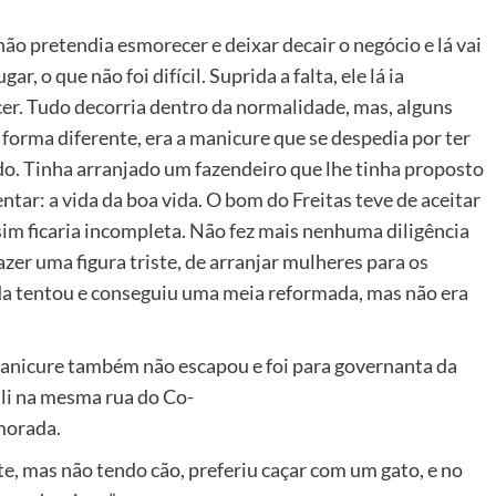
não pretendia esmorecer e deixar decair o negócio e lá vai
, o que não foi difícil. Suprida a falta, ele lá ia
cer. Tudo decorria dentro da normalidade, mas, alguns
 forma diferente, era a manicure que se despedia por ter
do. Tinha arranjado um fazendeiro que lhe tinha proposto
tar: a vida da boa vida. O bom do Freitas teve de aceitar
ssim ficaria incompleta. Não fez mais nenhuma diligência
fazer uma figura triste, de arranjar mulheres para os
nda tentou e conseguiu uma meia reformada, mas não era
nicure também não escapou e foi para governanta da
ali na mesma rua do Co-
morada.
ste, mas não tendo cão, preferiu caçar com um gato, e no