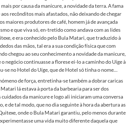
, mais por causa da manicure, a novidade da terra. A fama
té aos recônditos mais afastados, não deixando de chegar
dos maiores produtores de café, homem já de avançada
smo e que viva só, en-tretido como andava com as lides
exe, e era conhecido pelo Bula Matari, que traduzido à
dedos das mãos, tal era a sua condição física que com
uando chegou ao seu conhecimento a novidade da manicure,
o negócio continuasse a florese ei-lo a caminho do Uíge à
ou-se no Hotel do Uíge, que de Hotel só tinha o nome…
nómeno de força, entretinha-se também a dobrar caricas
Matari lá estava à porta da barbearia para ser dos
s cuidados da manicure e logo ali iniciaram uma conversa
 e de tal modo, que no dia seguinte à hora da abertura as
 Quitexe, onde o Bula Matari garantiu, pelo menos durante
a experimentasse uma vida muito diferente daquela que