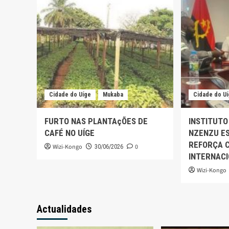
Cidade do Uíge
Mukaba
Cidade do U
FURTO NAS PLANTAçÕES DE
INSTITUTO
CAFÉ NO UÍGE
NZENZU ES
REFORÇA 
Wizi-Kongo
0
30/06/2026
INTERNAC
Wizi-Kongo
Actualidades