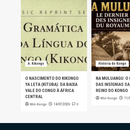
A. Kikongo
História do Kongo
O NASCIMENTO DO KIKONGO
NA MULUANGU: O
YA LETA (KITUBA): DA BAIXA
DAS INSÍGNIAS S
VALE DO CONGO À ÁFRICA
REINO DO KONGO
CENTRAL
Wizi-Kongo
11/
Wizi-Kongo
0
14/07/2026