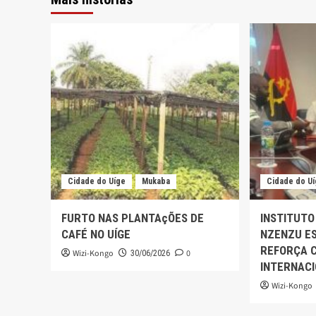
Cidade do Uíge
Mukaba
Cidade do U
FURTO NAS PLANTAçÕES DE
INSTITUTO
CAFÉ NO UÍGE
NZENZU ES
REFORÇA 
Wizi-Kongo
0
30/06/2026
INTERNAC
Wizi-Kongo