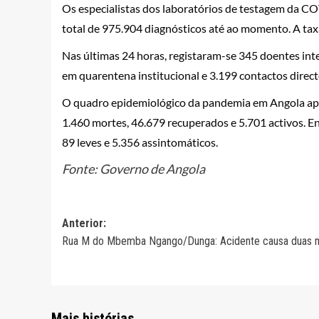
Os especialistas dos laboratórios de testagem da C
total de 975.904 diagnósticos até ao momento. A tax
Nas últimas 24 horas, registaram-se 345 doentes in
em quarentena institucional e 3.199 contactos directo
O quadro epidemiológico da pandemia em Angola apr
1.460 mortes, 46.679 recuperados e 5.701 activos. Ent
89 leves e 5.356 assintomáticos.
Fonte: Governo de Angola
Navegação
Anterior:
Rua M do Mbemba Ngango/Dunga: Acidente causa duas 
de
artigos
Mais histórias