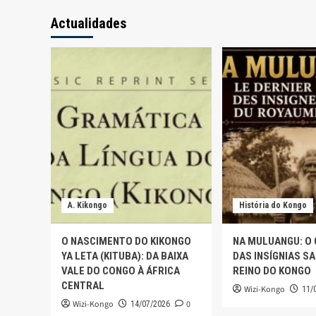
Actualidades
A. Kikongo
História do Kongo
O NASCIMENTO DO KIKONGO
NA MULUANGU: O
YA LETA (KITUBA): DA BAIXA
DAS INSÍGNIAS S
VALE DO CONGO À ÁFRICA
REINO DO KONGO
CENTRAL
Wizi-Kongo
11/
Wizi-Kongo
0
14/07/2026